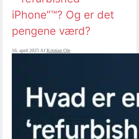
iPhone”™? Og er det
pengene værd?
16. april 2025
Af
Kristian Ole