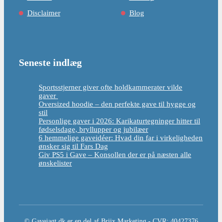
Disclaimer
Blog
Seneste indlæg
Sportsstjerner giver ofte holdkammerater vilde
gaver
Oversized hoodie – den perfekte gave til hygge og
stil
Personlige gaver i 2026: Karikaturtegninger hitter til
fødselsdage, bryllupper og jubilæer
6 hemmelige gaveidéer: Hvad din far i virkeligheden
ønsker sig til Fars Dag
Giv PS5 i Gave – Konsollen der er på næsten alle
ønskelister
© Gavejagt.dk er en del af Briix Marketing - CVR: 40427376