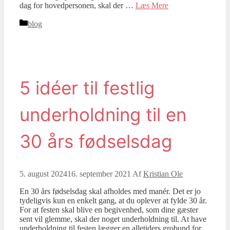
dag for hovedpersonen, skal der …
Læs Mere
Kategorier
blog
5 idéer til festlig
underholdning til en
30 års fødselsdag
5. august 2024
16. september 2021
Af
Kristian Ole
En 30 års fødselsdag skal afholdes med manér. Det er jo
tydeligvis kun en enkelt gang, at du oplever at fylde 30 år.
For at festen skal blive en begivenhed, som dine gæster
sent vil glemme, skal der noget underholdning til. At have
underholdning til festen lægger en alletiders grobund for