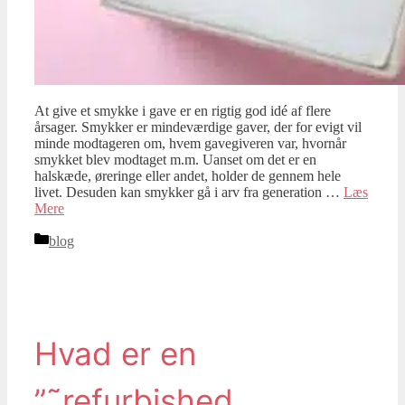
At give et smykke i gave er en rigtig god idé af flere
årsager. Smykker er mindeværdige gaver, der for evigt vil
minde modtageren om, hvem gavegiveren var, hvornår
smykket blev modtaget m.m. Uanset om det er en
halskæde, øreringe eller andet, holder de gennem hele
livet. Desuden kan smykker gå i arv fra generation …
Læs
Mere
Kategorier
blog
Hvad er en
”˜refurbished