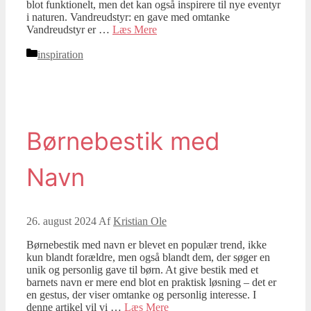
blot funktionelt, men det kan også inspirere til nye eventyr
i naturen. Vandreudstyr: en gave med omtanke
Vandreudstyr er …
Læs Mere
Kategorier
inspiration
Børnebestik med
Navn
26. august 2024
Af
Kristian Ole
Børnebestik med navn er blevet en populær trend, ikke
kun blandt forældre, men også blandt dem, der søger en
unik og personlig gave til børn. At give bestik med et
barnets navn er mere end blot en praktisk løsning – det er
en gestus, der viser omtanke og personlig interesse. I
denne artikel vil vi …
Læs Mere