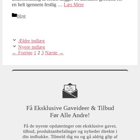
en helt igennem festlig …
Læs Mere
Kategorier
blog
Ældre indlæg
Nyere indlæg
Side
Side
Side
←
Forrige
1
2
3
Næste
→
Få Eksklusive Gaveideer & Tilbud
Før Alle Andre!
Få de nyeste opdateringer om eksklusive gaver,
tilbud, produktanbefalinger og nyheder direkte i
din indbakke. Tilmeld dig nu og gå aldrig glip af