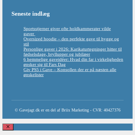
Seneste indlæg
Sportsstjerner giver ofte holdkammerater vilde
gaver
Oversized hoodie – den perfekte gave til hygge og
stil
Personlige gaver i 2026: Karikaturtegninger hitter til
fødselsdage, bryllupper og jubilæer
6 hemmelige gaveidéer: Hvad din far i virkeligheden
ønsker sig til Fars Dag
Giv PS5 i Gave – Konsollen der er på næsten alle
ønskelister
© Gavejagt.dk er en del af Briix Marketing - CVR: 40427376
Luk