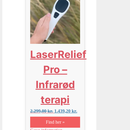
LaserRelief
Pro –
Infrarød
terapi
Den
Den
2.299,00
kr.
1.439,20
kr.
oprindelige
aktuelle
pris
pris
Find her »
var:
er: