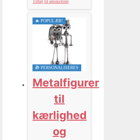
Tilføj til ønskeliste
🔥 POPULÆR!
🎁 PERSONALISERES
Metalfigurer
til
kærlighed
og