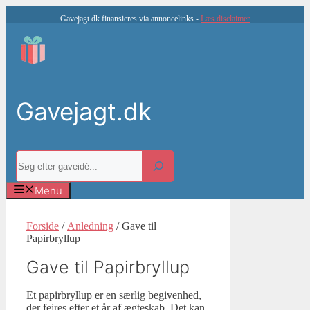
Hop
Gavejagt.dk finansieres via annoncelinks -
Læs disclaimer
til
indhold
Gavejagt.dk
Søg
Menu
Forside
/
Anledning
/ Gave til
Papirbryllup
Gave til Papirbryllup
Et papirbryllup er en særlig begivenhed,
der fejres efter et år af ægteskab. Det kan