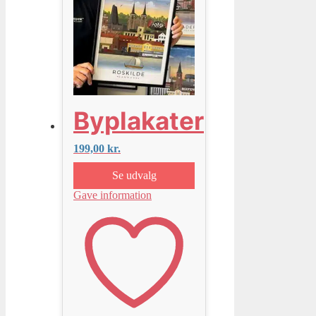
Byplakater
199,00
kr.
Se udvalg
Gave information