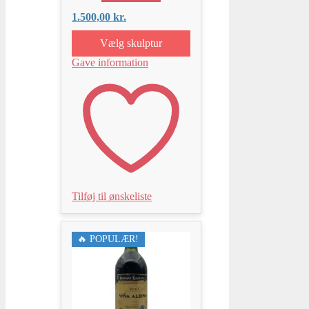
1.500,00
kr.
Vælg skulptur
Gave information
Tilføj til ønskeliste
🔥 POPULÆR!