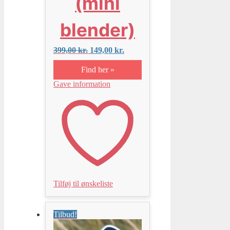
(mini
blender)
Den
Den
399,00
kr.
149,00
kr.
oprindelige
aktuelle
pris
pris
Find her »
var:
er:
Gave information
399,00 kr..
149,00 kr..
Tilføj til ønskeliste
Tilbud!