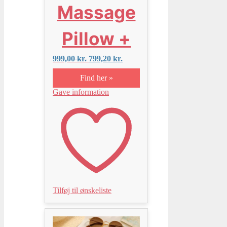
Massage
Pillow +
Den
Den
999,00
kr.
799,20
kr.
oprindelige
aktuelle
pris
pris
Find her »
var:
er:
Gave information
999,00 kr..
799,20 kr..
Tilføj til ønskeliste