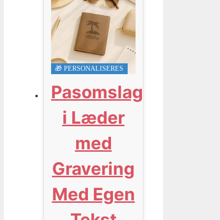
🎁 PERSONALISERES
Pasomslag
i Læder
med
Gravering
Med Egen
Tekst