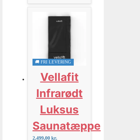
🚚 FRI LEVERING
Vellafit
Infrarødt
Luksus
Saunatæppe
2.499,00
kr.