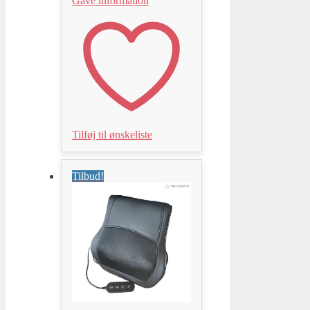
Gave information
2.299,00 kr..
1.439,20 kr..
Tilføj til ønskeliste
Tilbud!