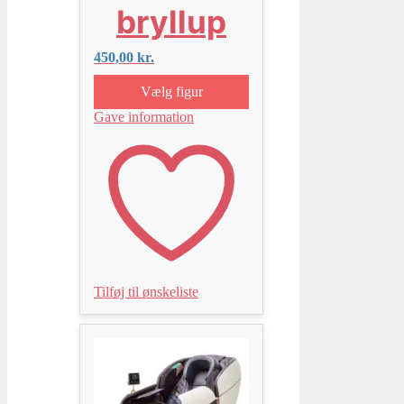
bryllup
450,00
kr.
Vælg figur
Gave information
Tilføj til ønskeliste