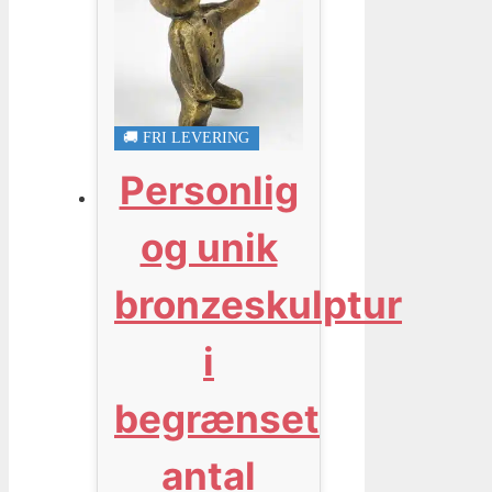
🚚 FRI LEVERING
Personlig
og unik
bronzeskulptur
i
begrænset
antal