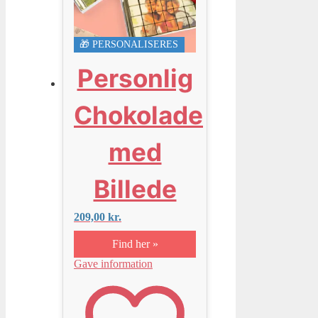
🎁 PERSONALISERES
Personlig
Chokolade
med
Billede
209,00
kr.
Find her »
Gave information