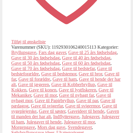
Tilføj til ønskeliste
Varenummer (SKU):
1192930106240015113
Kategorier:
Bryllupsgave
,
Fars dag gaver
,
Gave til 25 års fødselsdag
,
Gave til 30 års fødselsdag
,
Gave til 40 års fødselsdag
,
Gave til 50 års fødselsdag
,
Gave til 60 års fødselsdag
,
Gave til 70 års fødselsdag
,
Gave til bedstefar
,
Gave til
bedsteforældre
,
Gave til bedstemor
,
Gave til bror
,
Gave til
far
,
Gave til forældre
,
Gave til ham
,
Gave til hende der har
alt
,
Gave til jægeren
,
Gave til Kobberbryllup
,
Gave til
Kokken
,
Gave til konen
,
Gave til lystfiskeren
,
Gave til
Mekaniker
,
Gave til mor
,
Gave til nybagt far
,
Gave til
nybagt mor
,
Gave til Papirbryllup
,
Gave til par
,
Gave til
pædagog
,
Gave til svigerfar
,
Gave til svigermor
,
Gave til
sygeplejerske
,
Gave til søster
,
Gaveideer til hende
,
Gaven
til manden der har alt
,
Indflyttergave
,
Julegaver
,
Julegaver
til ham
,
Julegaver til hende
,
Julegaver til mor
,
Morgengave
,
Mors dag gave
,
Svendegaver
,
Sølvbryllupsgave ideer
,
Ukategoriseret