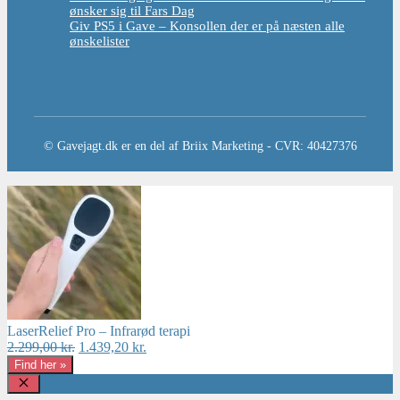
ønsker sig til Fars Dag
Giv PS5 i Gave – Konsollen der er på næsten alle
ønskelister
© Gavejagt.dk er en del af Briix Marketing - CVR: 40427376
LaserRelief Pro – Infrarød terapi
Den
Den
2.299,00
kr.
1.439,20
kr.
oprindelige
aktuelle
Find her »
pris
pris
var:
er:
Luk