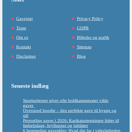
Gavejagt
Privacy Policy
Team
GDPR
Om os
Billeder og grafik
Kontakt
Sitemap
Disclaimer
Blog
Seneste indlæg
Sportsstjerner giver ofte holdkammerater vilde
gaver
Oversized hoodie – den perfekte gave til hygge og
stil
Personlige gaver i 2026: Karikaturtegninger hitter til
fødselsdage, bryllupper og jubilæer
6 hemmelige gaveidéer: Hvad din far i virkeligheden