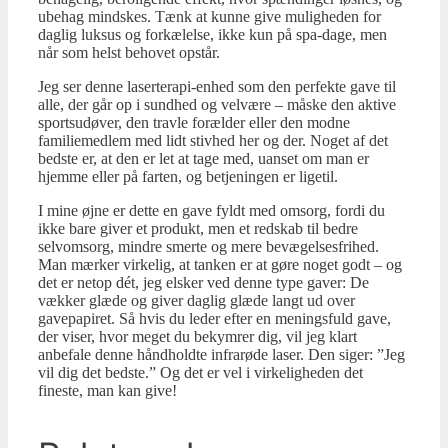
ubehag mindskes. Tænk at kunne give muligheden for
daglig luksus og forkælelse, ikke kun på spa-dage, men
når som helst behovet opstår.
Jeg ser denne laserterapi-enhed som den perfekte gave til
alle, der går op i sundhed og velvære – måske den aktive
sportsudøver, den travle forælder eller den modne
familiemedlem med lidt stivhed her og der. Noget af det
bedste er, at den er let at tage med, uanset om man er
hjemme eller på farten, og betjeningen er ligetil.
I mine øjne er dette en gave fyldt med omsorg, fordi du
ikke bare giver et produkt, men et redskab til bedre
selvomsorg, mindre smerte og mere bevægelsesfrihed.
Man mærker virkelig, at tanken er at gøre noget godt – og
det er netop dét, jeg elsker ved denne type gaver: De
vækker glæde og giver daglig glæde langt ud over
gavepapiret. Så hvis du leder efter en meningsfuld gave,
der viser, hvor meget du bekymrer dig, vil jeg klart
anbefale denne håndholdte infrarøde laser. Den siger: ”Jeg
vil dig det bedste.” Og det er vel i virkeligheden det
fineste, man kan give!