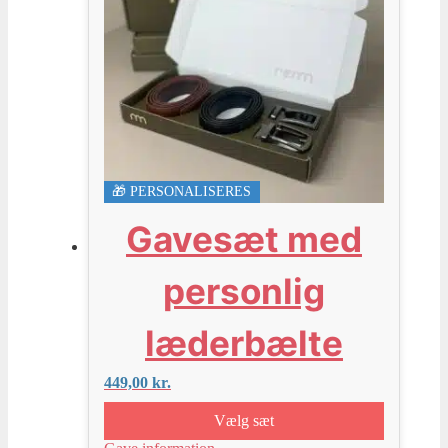
🎁 PERSONALISERES
Gavesæt med
personlig
læderbælte
449,00
kr.
Vælg sæt