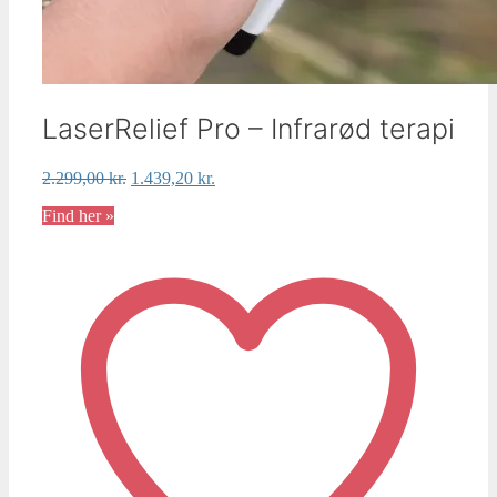
LaserRelief Pro – Infrarød terapi
Den
Den
2.299,00
kr.
1.439,20
kr.
oprindelige
aktuelle
Find her »
pris
pris
var:
er:
2.299,00 kr..
1.439,20 kr..