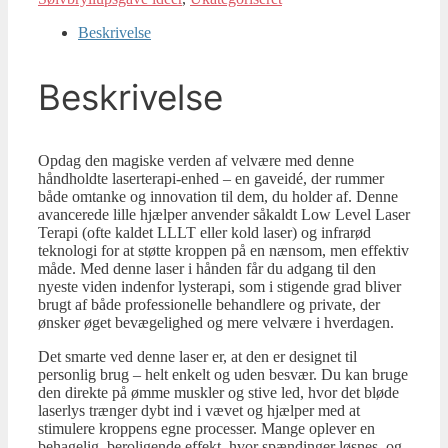
Beskrivelse
Beskrivelse
Opdag den magiske verden af velvære med denne
håndholdte laserterapi-enhed – en gaveidé, der rummer
både omtanke og innovation til dem, du holder af. Denne
avancerede lille hjælper anvender såkaldt Low Level Laser
Terapi (ofte kaldet LLLT eller kold laser) og infrarød
teknologi for at støtte kroppen på en nænsom, men effektiv
måde. Med denne laser i hånden får du adgang til den
nyeste viden indenfor lysterapi, som i stigende grad bliver
brugt af både professionelle behandlere og private, der
ønsker øget bevægelighed og mere velvære i hverdagen.
Det smarte ved denne laser er, at den er designet til
personlig brug – helt enkelt og uden besvær. Du kan bruge
den direkte på ømme muskler og stive led, hvor det bløde
laserlys trænger dybt ind i vævet og hjælper med at
stimulere kroppens egne processer. Mange oplever en
behagelig, beroligende effekt, hvor spændinger løsnes, og