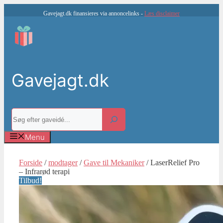
Hop
Gavejagt.dk finansieres via annoncelinks -
Læs disclaimer
til
indhold
Gavejagt.dk
Søg
Menu
Forside
/
modtager
/
Gave til Mekaniker
/ LaserRelief Pro
– Infrarød terapi
Tilbud!