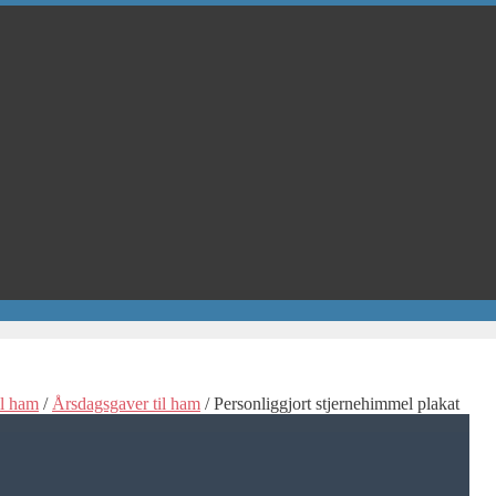
il ham
/
Årsdagsgaver til ham
/ Personliggjort stjernehimmel plakat