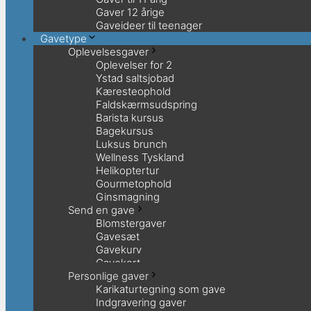
Gaver 12 årige
Gaveideer til teenager
Gavetype
Oplevelsesgaver
Oplevelser for 2
Ystad saltsjobad
Kæresteophold
Faldskærmsudspring
Barista kursus
Bagekursus
Luksus brunch
Wellness Tyskland
Helikoptertur
Gourmetophold
Ginsmagning
Send en gave
Blomstergaver
Gavesæt
Gavekurv
Gavekort
Personlige gaver
Karikaturtegning som gave
Indgravering gaver