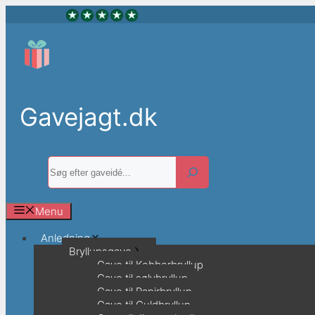
Hop
til
indhold
Gavejagt.dk
Søg
Menu
Anledning
Bryllupsgave
Gave til Kobberbryllup
Gave til sølvbryllup
Gave til Papirbryllup
Gave til Guldbryllup