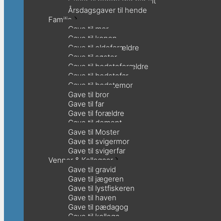
Gaver til hende der har alt
Årsdagsgaver til hende
Familie
Gave til mor
Gave til konen
Gave til oldeforældre
Gave til søster
Gave til bedsteforældre
Gave til bedstefar
Gave til bedstemor
Gave til bror
Gave til far
Gave til forældre
Gave til dement
Gave til Moster
Gave til svigermor
Gave til svigerfar
Venner & Kollegaer
Gave til gravid
Gave til jægeren
Gave til lystfiskeren
Gave til haven
Gave til pædagog
Gave til kollega