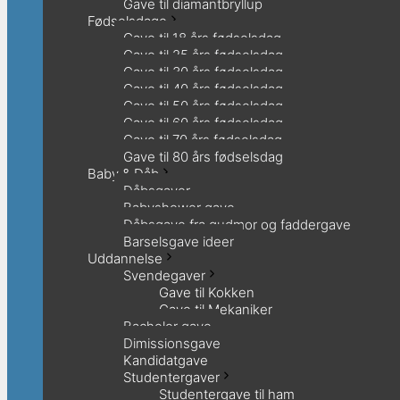
Gave til diamantbryllup
Fødselsdage
Gave til 18 års fødselsdag
Gave til 25 års fødselsdag
Gave til 30 års fødselsdag
Gave til 40 års fødselsdag
Gave til 50 års fødselsdag
Gave til 60 års fødselsdag
Gave til 70 års fødselsdag
Gave til 80 års fødselsdag
Baby & Dåb
Dåbsgaver
Babyshower gave
Dåbsgave fra gudmor og faddergave
Barselsgave ideer
Uddannelse
Svendegaver
Gave til Kokken
Gave til Mekaniker
Bachelor gave
Dimissionsgave
Kandidatgave
Studentergaver
Studentergave til ham