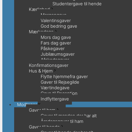
Studentergave til hende
Kærlighed
Morgengave
Valentinsgaver
God bedring gave
Mærkedage
Mors dag gave
Fars dag gaver
Påskegaver
Jubilæumsgaver
Afskedsgaver
Konfirmationsgaver
Hus & Hjem
Flytte hjemmefra gaver
Gaver til Rejsegilde
Værtindegave
Gave til Reception
Indflyttergave
Modtager
Gaver til ham
Gaver til manden der har alt
Årsdagsgaver til ham
Gaver til hende