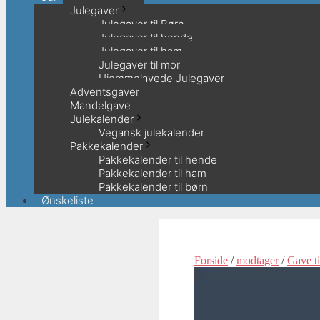
Julegaver
Julegaver til Børn
Julegaver til hende
Julegaver til ham
Julegaver til mor
Hjemmelavede Julegaver
Adventsgaver
Mandelgave
Julekalender
Vegansk julekalender
Pakkekalender
Pakkekalender til hende
Pakkekalender til ham
Pakkekalender til børn
Ønskeliste
Forside
/
modtager
/
Gave t