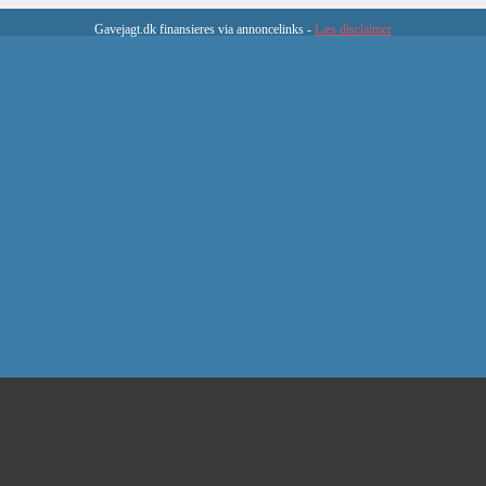
Gavejagt.dk finansieres via annoncelinks -
Læs disclaimer