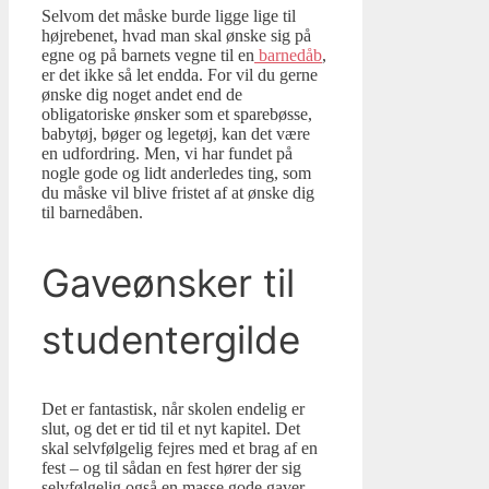
Selvom det måske burde ligge lige til
højrebenet, hvad man skal ønske sig på
egne og på barnets vegne til en
barnedåb
,
er det ikke så let endda. For vil du gerne
ønske dig noget andet end de
obligatoriske ønsker som et sparebøsse,
babytøj, bøger og legetøj, kan det være
en udfordring. Men, vi har fundet på
nogle gode og lidt anderledes ting, som
du måske vil blive fristet af at ønske dig
til barnedåben.
Gaveønsker til
studentergilde
Det er fantastisk, når skolen endelig er
slut, og det er tid til et nyt kapitel. Det
skal selvfølgelig fejres med et brag af en
fest – og til sådan en fest hører der sig
selvfølgelig også en masse gode gaver.