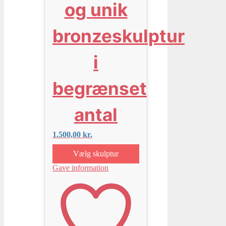
og unik
bronzeskulptur
i
begrænset
antal
1.500,00
kr.
Vælg skulptur
Gave information