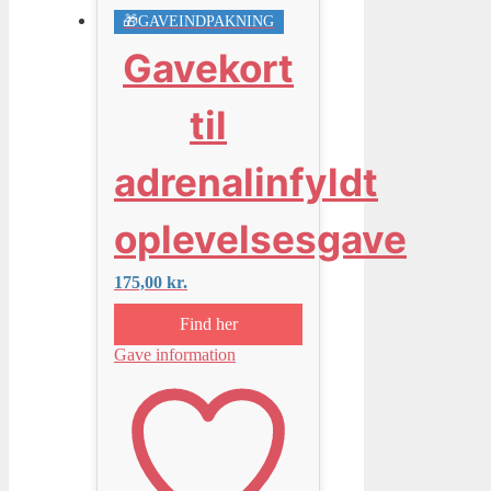
🎁GAVEINDPAKNING
Gavekort
til
adrenalinfyldt
oplevelsesgave
175,00
kr.
Find her
Gave information