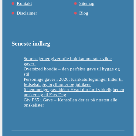
Kontakt
Sitemap
Disclaimer
Blog
Seneste indlæg
Sportsstjerner giver ofte holdkammerater vilde
gaver
Oversized hoodie – den perfekte gave til hygge og
stil
Personlige gaver i 2026: Karikaturtegninger hitter til
fødselsdage, bryllupper og jubilæer
6 hemmelige gaveidéer: Hvad din far i virkeligheden
ønsker sig til Fars Dag
Giv PS5 i Gave – Konsollen der er på næsten alle
ønskelister