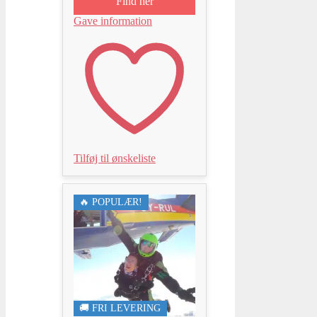
Find her
Gave information
Tilføj til ønskeliste
🔥 POPULÆR!
🚚 FRI LEVERING