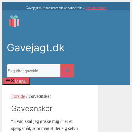
Hop
Gavejagt.dk finansieres via annoncelinks -
Læs disclaimer
til
indhold
Gavejagt.dk
Søg
Menu
Forside
/ Gaveønsker
Gaveønsker
“Hvad skal jeg ønske mig?” er et
spørgsmål, som man stiller sig selv i