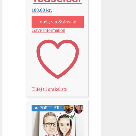
100,00
kr.
Vælg vin & årgang
Gave information
Tilføj til ønskeliste
🔥 POPULÆR!