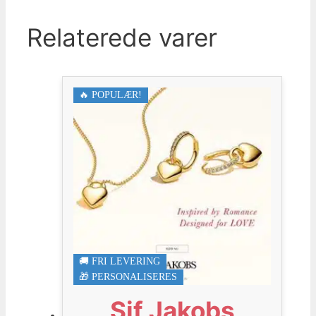
Relaterede varer
🔥 POPULÆR!
🚚 FRI LEVERING
🎁 PERSONALISERES
Sif Jakobs