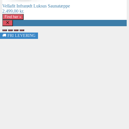
Vellafit Infrarødt Luksus Saunatæppe
2.499,00
kr.
Find her »
Luk
🚚 FRI LEVERING