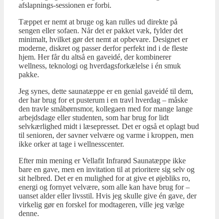
afslapnings-sessionen er forbi.
Tæppet er nemt at bruge og kan rulles ud direkte på
sengen eller sofaen. Når det er pakket væk, fylder det
minimalt, hvilket gør det nemt at opbevare. Designet er
moderne, diskret og passer derfor perfekt ind i de fleste
hjem. Her får du altså en gaveidé, der kombinerer
wellness, teknologi og hverdagsforkælelse i én smuk
pakke.
Jeg synes, dette saunatæppe er en genial gaveidé til dem,
der har brug for et pusterum i en travl hverdag – måske
den travle småbørnsmor, kollegaen med for mange lange
arbejdsdage eller studenten, som har brug for lidt
selvkærlighed midt i læsepresset. Det er også et oplagt bud
til senioren, der savner velvære og varme i kroppen, men
ikke orker at tage i wellnesscenter.
Efter min mening er Vellafit Infrarød Saunatæppe ikke
bare en gave, men en invitation til at prioritere sig selv og
sit helbred. Det er en mulighed for at give et øjebliks ro,
energi og fornyet velvære, som alle kan have brug for –
uanset alder eller livsstil. Hvis jeg skulle give én gave, der
virkelig gør en forskel for modtageren, ville jeg vælge
denne.