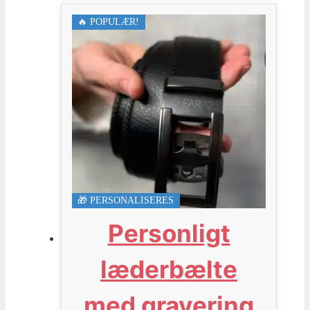
🔥 POPULÆR!
🎁 PERSONALISERES
Personligt
læderbælte
med gravering