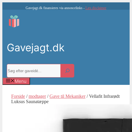
Hop
Gavejagt.dk finansieres via annoncelinks -
Læs disclaimer
til
indhold
Gavejagt.dk
Søg
Menu
Forside
/
modtager
/
Gave til Mekaniker
/ Vellafit Infrarødt
Luksus Saunatæppe