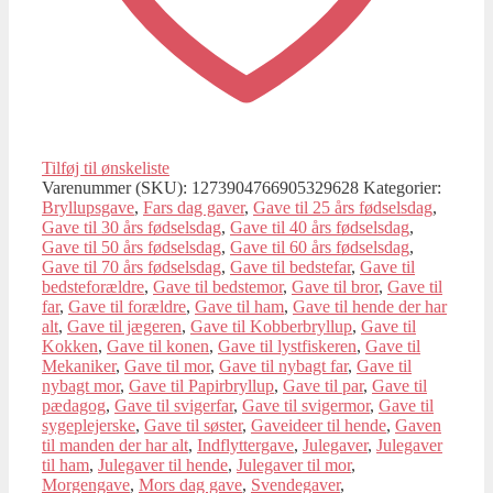
Tilføj til ønskeliste
Varenummer (SKU):
1273904766905329628
Kategorier:
Bryllupsgave
,
Fars dag gaver
,
Gave til 25 års fødselsdag
,
Gave til 30 års fødselsdag
,
Gave til 40 års fødselsdag
,
Gave til 50 års fødselsdag
,
Gave til 60 års fødselsdag
,
Gave til 70 års fødselsdag
,
Gave til bedstefar
,
Gave til
bedsteforældre
,
Gave til bedstemor
,
Gave til bror
,
Gave til
far
,
Gave til forældre
,
Gave til ham
,
Gave til hende der har
alt
,
Gave til jægeren
,
Gave til Kobberbryllup
,
Gave til
Kokken
,
Gave til konen
,
Gave til lystfiskeren
,
Gave til
Mekaniker
,
Gave til mor
,
Gave til nybagt far
,
Gave til
nybagt mor
,
Gave til Papirbryllup
,
Gave til par
,
Gave til
pædagog
,
Gave til svigerfar
,
Gave til svigermor
,
Gave til
sygeplejerske
,
Gave til søster
,
Gaveideer til hende
,
Gaven
til manden der har alt
,
Indflyttergave
,
Julegaver
,
Julegaver
til ham
,
Julegaver til hende
,
Julegaver til mor
,
Morgengave
,
Mors dag gave
,
Svendegaver
,