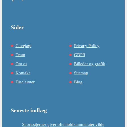
Sider
Gavejagt
Privacy Policy
Team
GDPR
Om os
Billeder og grafik
Kontakt
Sitemap
Disclaimer
Blog
Seneste indlæg
Sportsstjerner giver ofte holdkammerater vilde