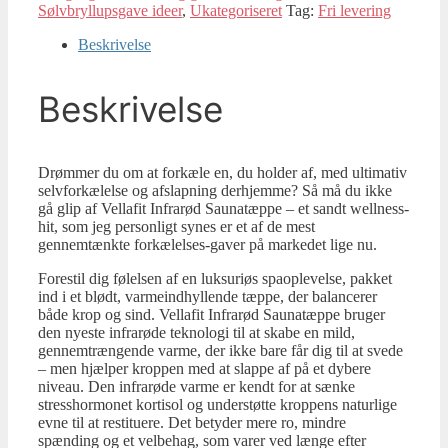
Sølvbryllupsgave ideer
,
Ukategoriseret
Tag:
Fri levering
Beskrivelse
Beskrivelse
Drømmer du om at forkæle en, du holder af, med ultimativ
selvforkælelse og afslapning derhjemme? Så må du ikke
gå glip af Vellafit Infrarød Saunatæppe – et sandt wellness-
hit, som jeg personligt synes er et af de mest
gennemtænkte forkælelses-gaver på markedet lige nu.
Forestil dig følelsen af en luksuriøs spaoplevelse, pakket
ind i et blødt, varmeindhyllende tæppe, der balancerer
både krop og sind. Vellafit Infrarød Saunatæppe bruger
den nyeste infrarøde teknologi til at skabe en mild,
gennemtrængende varme, der ikke bare får dig til at svede
– men hjælper kroppen med at slappe af på et dybere
niveau. Den infrarøde varme er kendt for at sænke
stresshormonet kortisol og understøtte kroppens naturlige
evne til at restituere. Det betyder mere ro, mindre
spænding og et velbehag, som varer ved længe efter