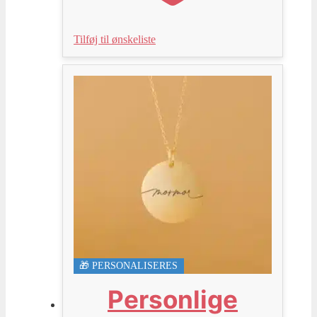
Tilføj til ønskeliste
🎁 PERSONALISERES
Personlige