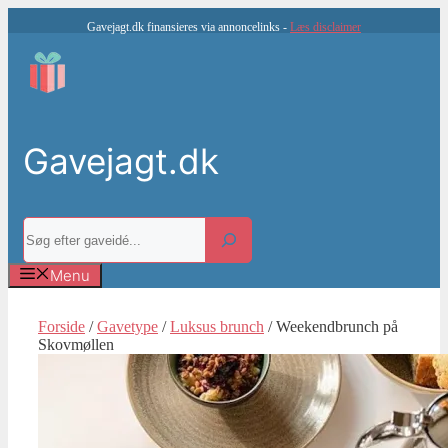
Hop
Gavejagt.dk finansieres via annoncelinks -
Læs disclaimer
til
indhold
Gavejagt.dk
Søg
Menu
Forside
/
Gavetype
/
Luksus brunch
/ Weekendbrunch på
Skovmøllen