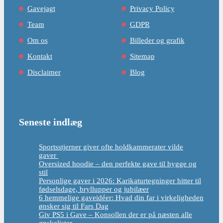
Gavejagt
Privacy Policy
Team
GDPR
Om os
Billeder og grafik
Kontakt
Sitemap
Disclaimer
Blog
Seneste indlæg
Sportsstjerner giver ofte holdkammerater vilde
gaver
Oversized hoodie – den perfekte gave til hygge og
stil
Personlige gaver i 2026: Karikaturtegninger hitter til
fødselsdage, bryllupper og jubilæer
6 hemmelige gaveidéer: Hvad din far i virkeligheden
ønsker sig til Fars Dag
Giv PS5 i Gave – Konsollen der er på næsten alle