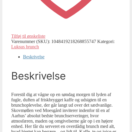
Tilføj til ønskeliste
Varenummer (SKU):
1048419218268855747
Kategori:
Luksus brunch
Beskrivelse
Beskrivelse
Forestil dig at vågne op en søndag morgen til lyden af
fugle, duften af friskbrygget kaffe og udsigten til en
brunchoplevelse, der går langt ud over det sædvanlige.
Skovmøllen ved Moesgård inviterer indenfor til en af
Aarhus’ absolut bedste brunchserveringer, hvor
atmosfæren, maden og omgivelserne går op i en højere
enhed. Her får du serveret en overdådig brunch med alt,
hvad hjertet kan begære—og lidt til. Kaffe, te og juice er