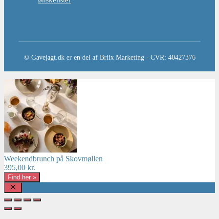
ønskelister
© Gavejagt.dk er en del af Briix Marketing - CVR: 40427376
Weekendbrunch på Skovmøllen
395,00
kr.
Find her »
Luk