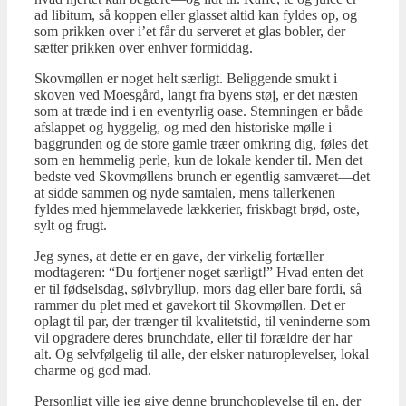
ad libitum, så koppen eller glasset altid kan fyldes op, og
som prikken over i’et får du serveret et glas bobler, der
sætter prikken over enhver formiddag.
Skovmøllen er noget helt særligt. Beliggende smukt i
skoven ved Moesgård, langt fra byens støj, er det næsten
som at træde ind i en eventyrlig oase. Stemningen er både
afslappet og hyggelig, og med den historiske mølle i
baggrunden og de store gamle træer omkring dig, føles det
som en hemmelig perle, kun de lokale kender til. Men det
bedste ved Skovmøllens brunch er egentlig samværet—det
at sidde sammen og nyde samtalen, mens tallerkenen
fyldes med hjemmelavede lækkerier, friskbagt brød, oste,
sylt og frugt.
Jeg synes, at dette er en gave, der virkelig fortæller
modtageren: “Du fortjener noget særligt!” Hvad enten det
er til fødselsdag, sølvbryllup, mors dag eller bare fordi, så
rammer du plet med et gavekort til Skovmøllen. Det er
oplagt til par, der trænger til kvalitetstid, til veninderne som
vil opgradere deres brunchdate, eller til forældre der har
alt. Og selvfølgelig til alle, der elsker naturoplevelser, lokal
charme og god mad.
Personligt ville jeg give denne brunchoplevelse til en, der