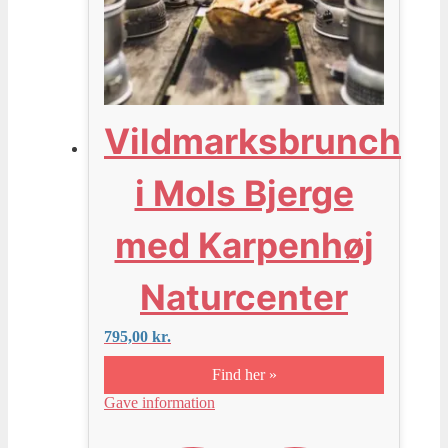
Vildmarksbrunch
i Mols Bjerge
med Karpenhøj
Naturcenter
795,00
kr.
Find her »
Gave information