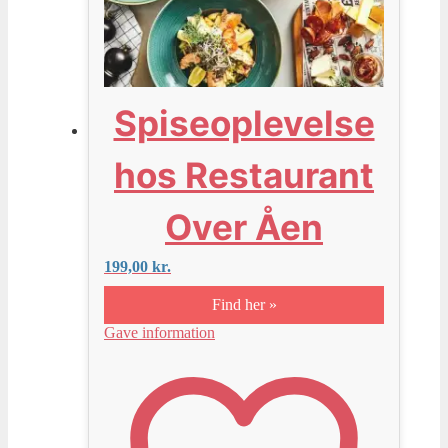
Spiseoplevelse
hos Restaurant
Over Åen
199,00
kr.
Find her »
Gave information