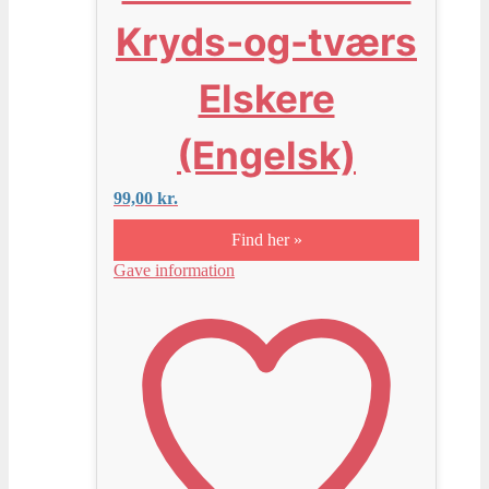
Kryds-og-tværs
Elskere
(Engelsk)
99,00
kr.
Find her »
Gave information