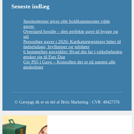
Seneste indlæg
Sportsstjerner giver ofte holdkammerater vilde
gaver
Oversized hoodie – den perfekte gave til hygge og
stil
Personlige gaver i 2026: Karikaturtegninger hitter til
fødselsdage, bryllupper og jubilæer
6 hemmelige gaveidéer: Hvad din far i virkeligheden
ønsker sig til Fars Dag
Giv PS5 i Gave – Konsollen der er på næsten alle
ønskelister
© Gavejagt.dk er en del af Briix Marketing - CVR: 40427376