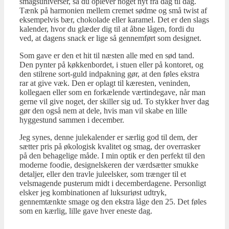
smagsuniverser, så du oplever noget nyt fra dag til dag.
Tænk på harmonien mellem cremet sødme og små twist af
eksempelvis bær, chokolade eller karamel. Det er den slags
kalender, hvor du glæder dig til at åbne lågen, fordi du
ved, at dagens snack er lige så gennemført som designet.
Som gave er den et hit til næsten alle med en sød tand.
Den pynter på køkkenbordet, i stuen eller på kontoret, og
den stilrene sort-guld indpakning gør, at den føles ekstra
rar at give væk. Den er oplagt til kæresten, veninden,
kollegaen eller som en forkælende værtindegave, når man
gerne vil give noget, der skiller sig ud. To stykker hver dag
gør den også nem at dele, hvis man vil skabe en lille
hyggestund sammen i december.
Jeg synes, denne julekalender er særlig god til dem, der
sætter pris på økologisk kvalitet og smag, der overrasker
på den behagelige måde. I min optik er den perfekt til den
moderne foodie, designelskeren der værdsætter smukke
detaljer, eller den travle juleelsker, som trænger til et
velsmagende pusterum midt i decemberdagene. Personligt
elsker jeg kombinationen af luksuriøst udtryk,
gennemtænkte smage og den ekstra låge den 25. Det føles
som en kærlig, lille gave hver eneste dag.