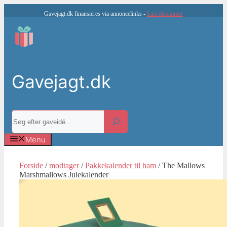
Hop
Gavejagt.dk finansieres via annoncelinks -
Læs disclaimer
til
indhold
Gavejagt.dk
Søg
Menu
Forside
/
modtager
/
Pakkekalender til ham
/ The Mallows
Marshmallows Julekalender