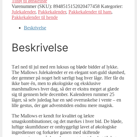
Tilføj til ønskeliste
Varenummer (SKU):
8948515152020477458
Kategorier:
Julekalender
,
Pakkekalender
,
Pakkekalender til ham
,
Pakkekalender til hende
Beskrivelse
Beskrivelse
Tæl ned til jul med ren luksus og bløde bidder af lykke.
The Mallows Julekalender er en elegant sort-guld skønhed,
der gemmer på noget helt særligt bag hver låge. Her får du
ikke bare én, men to økologiske og eksklusive
marshmallows hver dag, så der er ekstra meget at glæde
sig til gennem hele december. Kalenderen rummer 25
låger, så selv juledag har en sød overraskelse i vente – en
lille gestus, der gør adventstiden endnu mere magisk.
The Mallows er kendt for kvalitet og lækre
smagskombinationer, og det mærkes i hver bid. De bløde,
luftige skumfiduser er omhyggeligt lavet af økologiske
ingredienser og forkæler ganen med skiftende