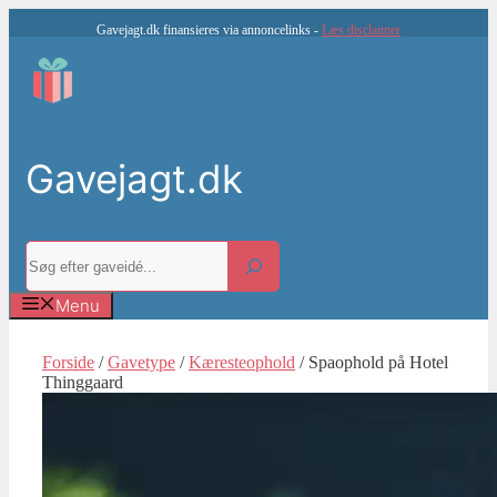
Hop
Gavejagt.dk finansieres via annoncelinks -
Læs disclaimer
til
indhold
Gavejagt.dk
Søg
Menu
Forside
/
Gavetype
/
Kæresteophold
/ Spaophold på Hotel
Thinggaard