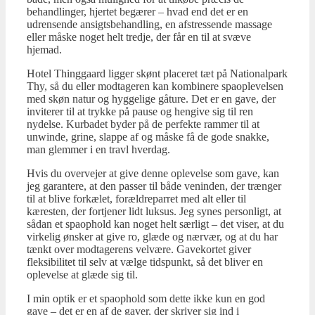
behandlinger, hjertet begærer – hvad end det er en
udrensende ansigtsbehandling, en afstressende massage
eller måske noget helt tredje, der får en til at svæve
hjemad.
Hotel Thinggaard ligger skønt placeret tæt på Nationalpark
Thy, så du eller modtageren kan kombinere spaoplevelsen
med skøn natur og hyggelige gåture. Det er en gave, der
inviterer til at trykke på pause og hengive sig til ren
nydelse. Kurbadet byder på de perfekte rammer til at
unwinde, grine, slappe af og måske få de gode snakke,
man glemmer i en travl hverdag.
Hvis du overvejer at give denne oplevelse som gave, kan
jeg garantere, at den passer til både veninden, der trænger
til at blive forkælet, forældreparret med alt eller til
kæresten, der fortjener lidt luksus. Jeg synes personligt, at
sådan et spaophold kan noget helt særligt – det viser, at du
virkelig ønsker at give ro, glæde og nærvær, og at du har
tænkt over modtagerens velvære. Gavekortet giver
fleksibilitet til selv at vælge tidspunkt, så det bliver en
oplevelse at glæde sig til.
I min optik er et spaophold som dette ikke kun en god
gave – det er en af de gaver, der skriver sig ind i