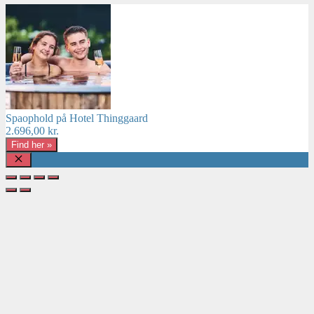
Spaophold på Hotel Thinggaard
2.696,00
kr.
Find her »
Luk