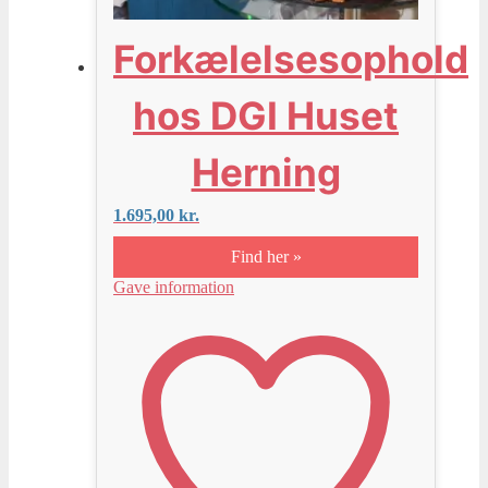
Forkælelsesophold
hos DGI Huset
Herning
1.695,00
kr.
Find her »
Gave information