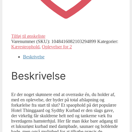
Tilføj til ønskeliste
Varenummer (SKU):
1048416082103294899
Kategorier:
Kæresteophold
,
Oplevelser for 2
Beskrivelse
Beskrivelse
Er der noget skønnere end at overraske én, du holder af,
med en oplevelse, der byder på total afslapning og
forkælelse fra start til slut? Et spaophold på det populære
Hotel Thinggaard og Sydthy Kurbad er den slags gave,
der virkelig får skuldrene helt ned og tankerne væk fra
hverdagens hamsterhjul. Her får man ikke bare adgang til
et luksuriøst kurbad med dampbade, saunaer og boblende
bade, men også mulighed for at tilkøbe præcis de