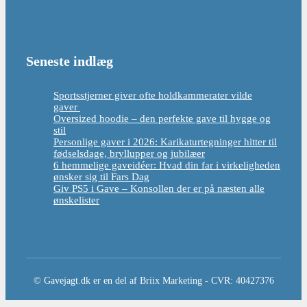
Seneste indlæg
Sportsstjerner giver ofte holdkammerater vilde
gaver
Oversized hoodie – den perfekte gave til hygge og
stil
Personlige gaver i 2026: Karikaturtegninger hitter til
fødselsdage, bryllupper og jubilæer
6 hemmelige gaveidéer: Hvad din far i virkeligheden
ønsker sig til Fars Dag
Giv PS5 i Gave – Konsollen der er på næsten alle
ønskelister
© Gavejagt.dk er en del af Briix Marketing - CVR: 40427376