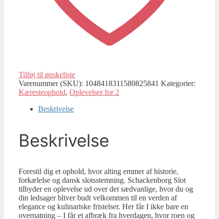
Tilføj til ønskeliste
Varenummer (SKU):
1048418311580825841
Kategorier:
Kæresteophold
,
Oplevelser for 2
Beskrivelse
Beskrivelse
Forestil dig et ophold, hvor alting emmer af historie,
forkælelse og dansk slotsstemning. Schackenborg Slot
tilbyder en oplevelse ud over det sædvanlige, hvor du og
din ledsager bliver budt velkommen til en verden af
elegance og kulinariske fristelser. Her får I ikke bare en
overnatning – I får et afbræk fra hverdagen, hvor roen og