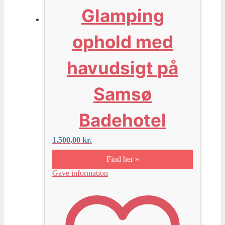
Glamping
ophold med
havudsigt på
Samsø
Badehotel
1.500,00
kr.
Find her »
Gave information