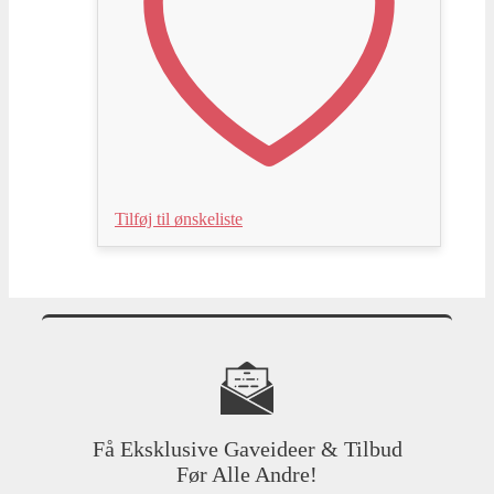
Tilføj til ønskeliste
Få Eksklusive Gaveideer & Tilbud
Før Alle Andre!