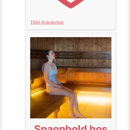
Tilføj til ønskeliste
Spaophold hos