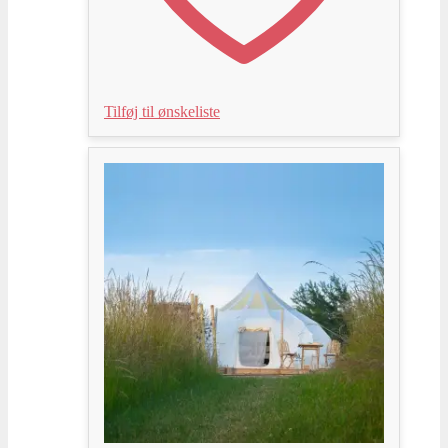
Tilføj til ønskeliste