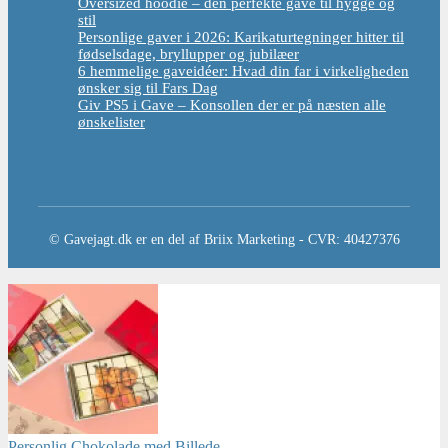
Oversized hoodie – den perfekte gave til hygge og
stil
Personlige gaver i 2026: Karikaturtegninger hitter til
fødselsdage, bryllupper og jubilæer
6 hemmelige gaveidéer: Hvad din far i virkeligheden
ønsker sig til Fars Dag
Giv PS5 i Gave – Konsollen der er på næsten alle
ønskelister
© Gavejagt.dk er en del af Briix Marketing - CVR: 40427376
Personlig Chokolade med Billede