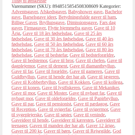
Tilføj til ønskeliste
Varenummer (SKU):
8948515854508308609
Kategorier:
Adventsgaver
,
Afskedsgaver
,
Babyshower gave
,
Bachelor
gave
,
Barselsgave ideer
,
Betydningsfulde gaver til ham
,
Billige Gaver
,
Bryllupsgave
,
Dimissionsgave
,
Fars dag
gaver
,
Firmagaver
,
Flytte hjemmefra gaver
,
Gave til 10
Årig
,
Gave til 18 års fødselsdag
,
Gave til 25 års
fødselsdag
,
Gave til 30 års fødselsdag
,
Gave til 40 års
fødselsdag
,
Gave til 50 års fødselsdag
,
Gave til 60 års
fødselsdag
,
Gave til 70 års fødselsdag
,
Gave til 80 års
fødselsdag
,
Gave til bedstefar
,
Gave til bedsteforældre
,
Gave til bedstemor
,
Gave til bror
,
Gave til chefen
,
Gave til
dagplejemor
,
Gave til dement
,
Gave til diamantbryllup
,
Gave til far
,
Gave til forældre
,
Gave til gameren
,
Gave til
Guldbryllup
,
Gave til hende der har alt
,
Gave til jægeren
,
Gave til Kobberbryllup
,
Gave til Kokken
,
Gave til kollega
,
Gave til konen
,
Gave til lystfiskeren
,
Gave til Mekaniker
,
Gave til mor
,
Gave til Moster
,
Gave til nybagt far
,
Gave til
nybagt mor
,
Gave til oldeforældre
,
Gave til Papirbryllup
,
Gave til par
,
Gave til pensionist
,
Gave til pædagog
,
Gave
til Reception
,
Gave til svigerfar
,
Gave til svigermor
,
Gave
til sygeplejerske
,
Gave til søster
,
Gave til veninde
,
Gaveideer til hende
,
Gaveideer til kæresten
,
Gaveideer til
teenager
,
Gaven til manden der har alt
,
Gaver 12 årige
,
Gaver til 200 kr
,
Gaver til børn
,
Gaver til Rejsegilde
,
God