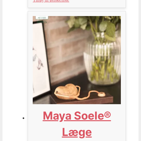
Maya Soele®
Læge