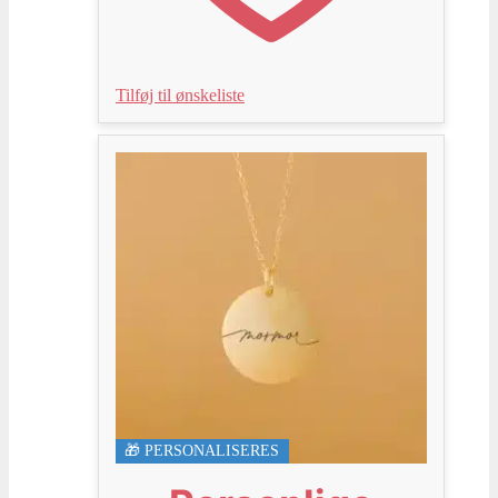
Tilføj til ønskeliste
🎁 PERSONALISERES