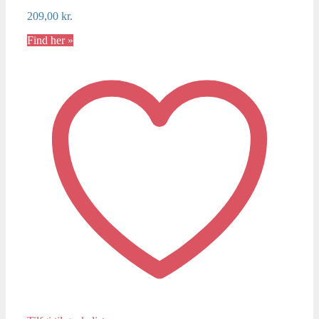
209,00
kr.
Find her »