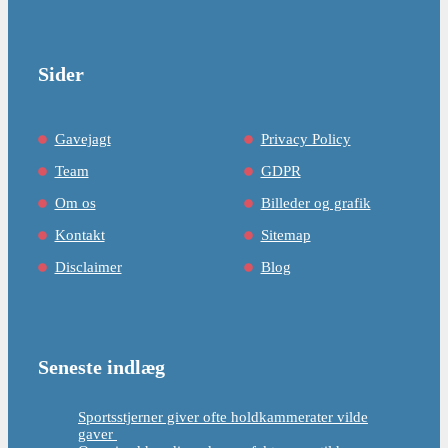
Sider
Gavejagt
Privacy Policy
Team
GDPR
Om os
Billeder og grafik
Kontakt
Sitemap
Disclaimer
Blog
Seneste indlæg
Sportsstjerner giver ofte holdkammerater vilde
gaver