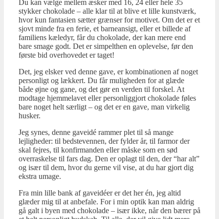
Du kan vælge mellem æsker med 16, 24 eller hele 35
stykker chokolade – alle klar til at blive et lille kunstværk,
hvor kun fantasien sætter grænser for motivet. Om det er et
sjovt minde fra en ferie, et barneansigt, eller et billede af
familiens kæledyr, får du chokolade, der kan mere end
bare smage godt. Det er simpelthen en oplevelse, før den
første bid overhovedet er taget!
Det, jeg elsker ved denne gave, er kombinationen af noget
personligt og lækkert. Du får muligheden for at glæde
både øjne og gane, og det gør en verden til forskel. At
modtage hjemmelavet eller personliggjort chokolade føles
bare noget helt særligt – og det er en gave, man virkelig
husker.
Jeg synes, denne gaveidé rammer plet til så mange
lejligheder: til bedstevennen, der fylder år, til farmor der
skal fejres, til konfirmanden eller måske som en sød
overraskelse til fars dag. Den er oplagt til den, der “har alt”
og især til dem, hvor du gerne vil vise, at du har gjort dig
ekstra umage.
Fra min lille bank af gaveidéer er det her én, jeg altid
glæder mig til at anbefale. For i min optik kan man aldrig
gå galt i byen med chokolade – især ikke, når den bærer på