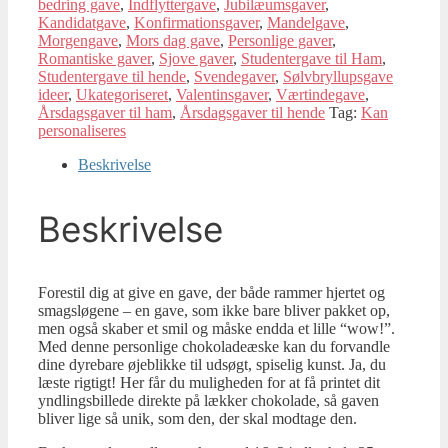
bedring gave
,
Indflyttergave
,
Jubilæumsgaver
,
Kandidatgave
,
Konfirmationsgaver
,
Mandelgave
,
Morgengave
,
Mors dag gave
,
Personlige gaver
,
Romantiske gaver
,
Sjove gaver
,
Studentergave til Ham
,
Studentergave til hende
,
Svendegaver
,
Sølvbryllupsgave
ideer
,
Ukategoriseret
,
Valentinsgaver
,
Værtindegave
,
Årsdagsgaver til ham
,
Årsdagsgaver til hende
Tag:
Kan
personaliseres
Beskrivelse
Beskrivelse
Forestil dig at give en gave, der både rammer hjertet og
smagsløgene – en gave, som ikke bare bliver pakket op,
men også skaber et smil og måske endda et lille “wow!”.
Med denne personlige chokoladeæske kan du forvandle
dine dyrebare øjeblikke til udsøgt, spiselig kunst. Ja, du
læste rigtigt! Her får du muligheden for at få printet dit
yndlingsbillede direkte på lækker chokolade, så gaven
bliver lige så unik, som den, der skal modtage den.