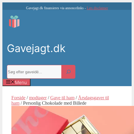
Hop
Gavejagt.dk finansieres via annoncelinks -
Læs disclaimer
til
indhold
Gavejagt.dk
Søg
Menu
Forside
/
modtager
/
Gave til ham
/
Årsdagsgaver til
ham
/ Personlig Chokolade med Billede