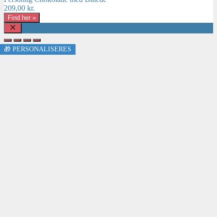
209,00
kr.
Find her »
Luk
🎁 PERSONALISERES