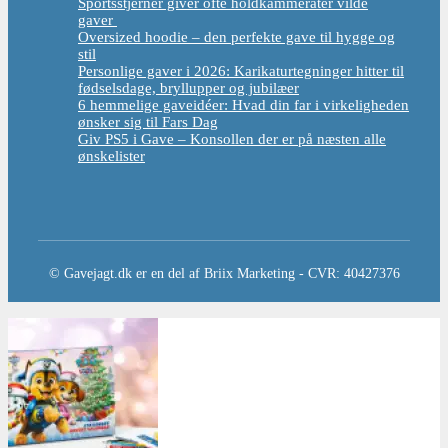
Sportsstjerner giver ofte holdkammerater vilde
gaver
Oversized hoodie – den perfekte gave til hygge og
stil
Personlige gaver i 2026: Karikaturtegninger hitter til
fødselsdage, bryllupper og jubilæer
6 hemmelige gaveidéer: Hvad din far i virkeligheden
ønsker sig til Fars Dag
Giv PS5 i Gave – Konsollen der er på næsten alle
ønskelister
© Gavejagt.dk er en del af Briix Marketing - CVR: 40427376