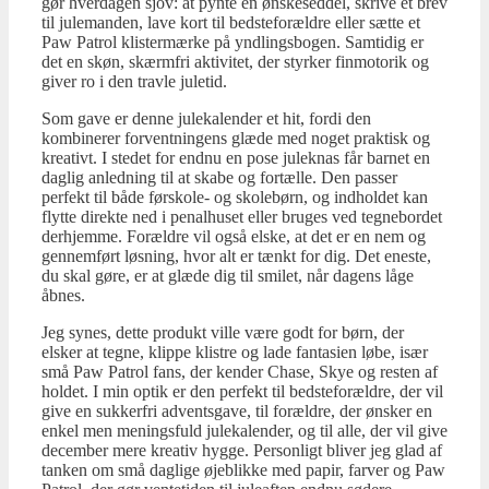
gør hverdagen sjov: at pynte en ønskeseddel, skrive et brev
til julemanden, lave kort til bedsteforældre eller sætte et
Paw Patrol klistermærke på yndlingsbogen. Samtidig er
det en skøn, skærmfri aktivitet, der styrker finmotorik og
giver ro i den travle juletid.
Som gave er denne julekalender et hit, fordi den
kombinerer forventningens glæde med noget praktisk og
kreativt. I stedet for endnu en pose juleknas får barnet en
daglig anledning til at skabe og fortælle. Den passer
perfekt til både førskole- og skolebørn, og indholdet kan
flytte direkte ned i penalhuset eller bruges ved tegnebordet
derhjemme. Forældre vil også elske, at det er en nem og
gennemført løsning, hvor alt er tænkt for dig. Det eneste,
du skal gøre, er at glæde dig til smilet, når dagens låge
åbnes.
Jeg synes, dette produkt ville være godt for børn, der
elsker at tegne, klippe klistre og lade fantasien løbe, især
små Paw Patrol fans, der kender Chase, Skye og resten af
holdet. I min optik er den perfekt til bedsteforældre, der vil
give en sukkerfri adventsgave, til forældre, der ønsker en
enkel men meningsfuld julekalender, og til alle, der vil give
december mere kreativ hygge. Personligt bliver jeg glad af
tanken om små daglige øjeblikke med papir, farver og Paw