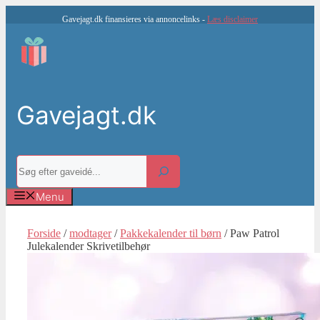
Hop
Gavejagt.dk finansieres via annoncelinks -
Læs disclaimer
til
indhold
Gavejagt.dk
Søg
Menu
Forside
/
modtager
/
Pakkekalender til børn
/ Paw Patrol
Julekalender Skrivetilbehør