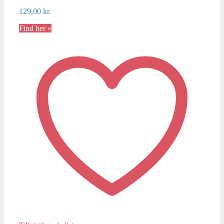
129,00
kr.
Find her »