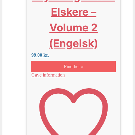
Elskere –
Volume 2
(Engelsk)
99,00
kr.
Find her »
Gave information