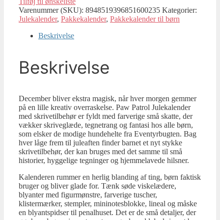
Tilføj til ønskeliste
Varenummer (SKU):
8948519396851600235
Kategorier:
Julekalender
,
Pakkekalender
,
Pakkekalender til børn
Beskrivelse
Beskrivelse
December bliver ekstra magisk, når hver morgen gemmer
på en lille kreativ overraskelse. Paw Patrol Julekalender
med skrivetilbehør er fyldt med farverige små skatte, der
vækker skriveglæde, tegnetrang og fantasi hos alle børn,
som elsker de modige hundehelte fra Eventyrbugten. Bag
hver låge frem til juleaften finder barnet et nyt stykke
skrivetilbehør, der kan bruges med det samme til små
historier, hyggelige tegninger og hjemmelavede hilsner.
Kalenderen rummer en herlig blanding af ting, børn faktisk
bruger og bliver glade for. Tænk søde viskelædere,
blyanter med figurmønstre, farverige tuscher,
klistermærker, stempler, mininotesblokke, lineal og måske
en blyantspidser til penalhuset. Det er de små detaljer, der