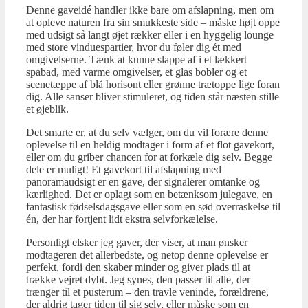
Denne gaveidé handler ikke bare om afslapning, men om
at opleve naturen fra sin smukkeste side – måske højt oppe
med udsigt så langt øjet rækker eller i en hyggelig lounge
med store vinduespartier, hvor du føler dig ét med
omgivelserne. Tænk at kunne slappe af i et lækkert
spabad, med varme omgivelser, et glas bobler og et
scenetæppe af blå horisont eller grønne trætoppe lige foran
dig. Alle sanser bliver stimuleret, og tiden står næsten stille
et øjeblik.
Det smarte er, at du selv vælger, om du vil forære denne
oplevelse til en heldig modtager i form af et flot gavekort,
eller om du griber chancen for at forkæle dig selv. Begge
dele er muligt! Et gavekort til afslapning med
panoramaudsigt er en gave, der signalerer omtanke og
kærlighed. Det er oplagt som en betænksom julegave, en
fantastisk fødselsdagsgave eller som en sød overraskelse til
én, der har fortjent lidt ekstra selvforkælelse.
Personligt elsker jeg gaver, der viser, at man ønsker
modtageren det allerbedste, og netop denne oplevelse er
perfekt, fordi den skaber minder og giver plads til at
trække vejret dybt. Jeg synes, den passer til alle, der
trænger til et pusterum – den travle veninde, forældrene,
der aldrig tager tiden til sig selv, eller måske som en