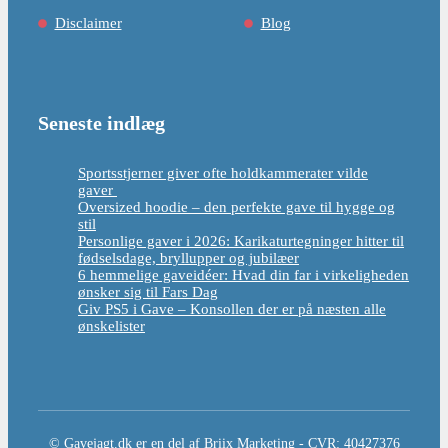
Disclaimer
Blog
Seneste indlæg
Sportsstjerner giver ofte holdkammerater vilde
gaver
Oversized hoodie – den perfekte gave til hygge og
stil
Personlige gaver i 2026: Karikaturtegninger hitter til
fødselsdage, bryllupper og jubilæer
6 hemmelige gaveidéer: Hvad din far i virkeligheden
ønsker sig til Fars Dag
Giv PS5 i Gave – Konsollen der er på næsten alle
ønskelister
© Gavejagt.dk er en del af Briix Marketing - CVR: 40427376