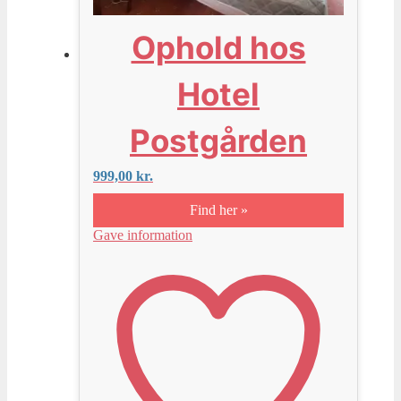
Ophold hos
Hotel
Postgården
999,00
kr.
Find her »
Gave information