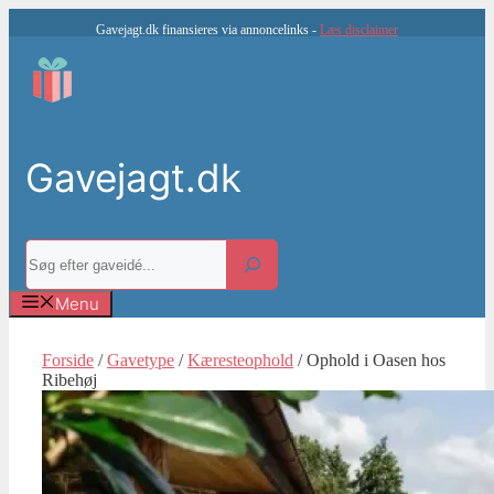
Hop
Gavejagt.dk finansieres via annoncelinks -
Læs disclaimer
til
indhold
Gavejagt.dk
Søg
Menu
Forside
/
Gavetype
/
Kæresteophold
/ Ophold i Oasen hos
Ribehøj