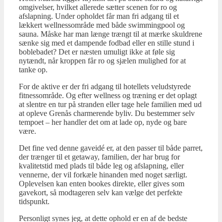
omgivelser, hvilket allerede sætter scenen for ro og
afslapning. Under opholdet får man fri adgang til et
lækkert wellnessområde med både swimmingpool og
sauna. Måske har man længe trængt til at mærke skuldrene
sænke sig med et dampende fodbad eller en stille stund i
boblebadet? Det er næsten umuligt ikke at føle sig
nytændt, når kroppen får ro og sjælen mulighed for at
tanke op.
For de aktive er der fri adgang til hotellets veludstyrede
fitnessområde. Og efter wellness og træning er det oplagt
at slentre en tur på stranden eller tage hele familien med ud
at opleve Grenås charmerende byliv. Du bestemmer selv
tempoet – her handler det om at lade op, nyde og bare
være.
Det fine ved denne gaveidé er, at den passer til både parret,
der trænger til et getaway, familien, der har brug for
kvalitetstid med plads til både leg og afslapning, eller
vennerne, der vil forkæle hinanden med noget særligt.
Oplevelsen kan enten bookes direkte, eller gives som
gavekort, så modtageren selv kan vælge det perfekte
tidspunkt.
Personligt synes jeg, at dette ophold er en af de bedste