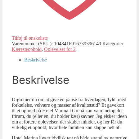
Tilføj til ønskeliste
Varenummer (SKU):
1048416916739396149
Kategorier:
Kæresteophold
,
Oplevelser for 2
Beskrivelse
Beskrivelse
Drømmer du om at give en pause fra hverdagen, fyldt med
forkælelse, velvære og masser af kvalitetstid? Et gavekort
til et ophold på Hotel Marina i Grenå kan være netop det
frirum, du (eller en, du holder kær) savner. Jeg elsker ideen
om at forære oplevelser, der skaber minder, og her får du
virkelig et ophold, hvor hele familien kan slappe helt af.
Hotel Marina ligger idyllisk tæt på både strand og naturrige