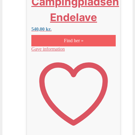
Campingpladsen
Endelave
540,00
kr.
Find her »
Gave information