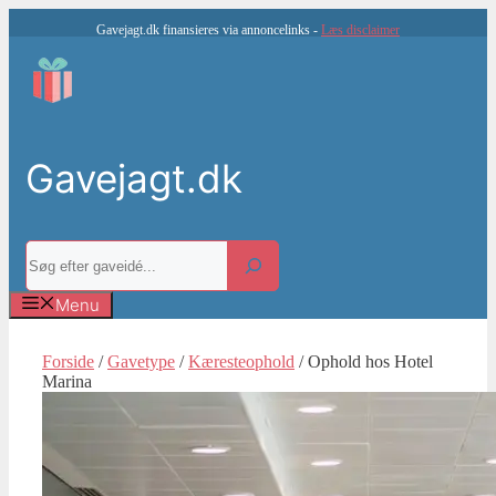
Hop
Gavejagt.dk finansieres via annoncelinks -
Læs disclaimer
til
indhold
Gavejagt.dk
Søg
Menu
Forside
/
Gavetype
/
Kæresteophold
/ Ophold hos Hotel
Marina