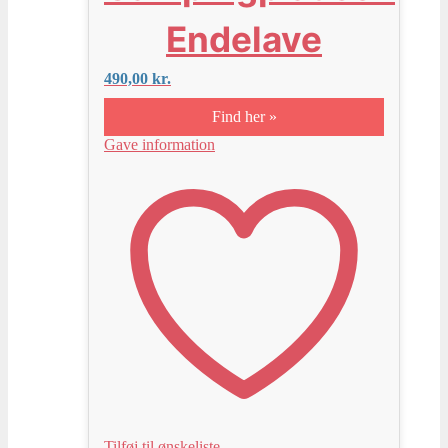
Endelave
490,00
kr.
Find her »
Gave information
Tilføj til ønskeliste