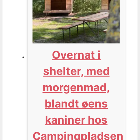
Overnat i
shelter, med
morgenmad,
blandt øens
kaniner hos
Campingpladsen