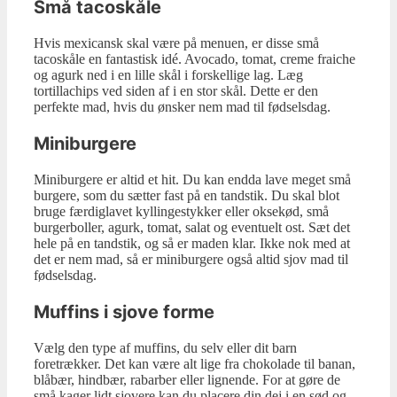
Små tacoskåle
Hvis mexicansk skal være på menuen, er disse små
tacoskåle en fantastisk idé. Avocado, tomat, creme fraiche
og agurk ned i en lille skål i forskellige lag. Læg
tortillachips ved siden af i en stor skål. Dette er den
perfekte mad, hvis du ønsker nem mad til fødselsdag.
Miniburgere
Miniburgere er altid et hit. Du kan endda lave meget små
burgere, som du sætter fast på en tandstik. Du skal blot
bruge færdiglavet kyllingestykker eller oksekød, små
burgerboller, agurk, tomat, salat og eventuelt ost. Sæt det
hele på en tandstik, og så er maden klar. Ikke nok med at
det er nem mad, så er miniburgere også altid sjov mad til
fødselsdag.
Muffins i sjove forme
Vælg den type af muffins, du selv eller dit barn
foretrækker. Det kan være alt lige fra chokolade til banan,
blåbær, hindbær, rabarber eller lignende. For at gøre de
små kager lidt sjovere kan du placere din dej i en sød og