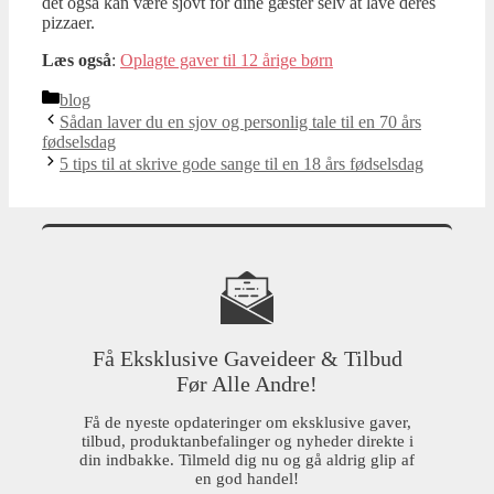
det også kan være sjovt for dine gæster selv at lave deres
pizzaer.
Læs også
:
Oplagte gaver til 12 årige børn
Kategorier
blog
Sådan laver du en sjov og personlig tale til en 70 års
fødselsdag
5 tips til at skrive gode sange til en 18 års fødselsdag
Få Eksklusive Gaveideer & Tilbud
Før Alle Andre!
Få de nyeste opdateringer om eksklusive gaver,
tilbud, produktanbefalinger og nyheder direkte i
din indbakke. Tilmeld dig nu og gå aldrig glip af
en god handel!