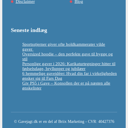
Disclaimer
Blog
Seneste indlæg
Sportsstjerner giver ofte holdkammerater vilde
gaver
Oversized hoodie – den perfekte gave til hygge og
stil
Personlige gaver i 2026: Karikaturtegninger hitter til
fødselsdage, bryllupper og jubilæer
6 hemmelige gaveidéer: Hvad din far i virkeligheden
ønsker sig til Fars Dag
Giv PS5 i Gave – Konsollen der er på næsten alle
ønskelister
© Gavejagt.dk er en del af Briix Marketing - CVR: 40427376