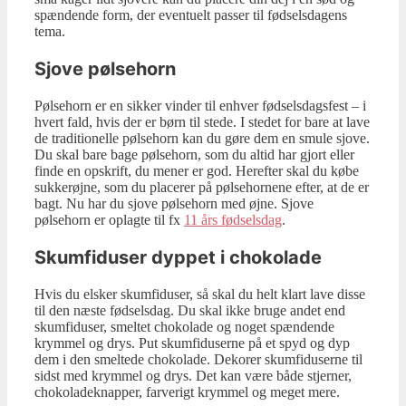
spændende form, der eventuelt passer til fødselsdagens
tema.
Sjove pølsehorn
Pølsehorn er en sikker vinder til enhver fødselsdagsfest – i
hvert fald, hvis der er børn til stede. I stedet for bare at lave
de traditionelle pølsehorn kan du gøre dem en smule sjove.
Du skal bare bage pølsehorn, som du altid har gjort eller
finde en opskrift, du mener er god. Herefter skal du købe
sukkerøjne, som du placerer på pølsehornene efter, at de er
bagt. Nu har du sjove pølsehorn med øjne. Sjove
pølsehorn er oplagte til fx
11 års fødselsdag
.
Skumfiduser dyppet i chokolade
Hvis du elsker skumfiduser, så skal du helt klart lave disse
til den næste fødselsdag. Du skal ikke bruge andet end
skumfiduser, smeltet chokolade og noget spændende
krymmel og drys. Put skumfiduserne på et spyd og dyp
dem i den smeltede chokolade. Dekorer skumfiduserne til
sidst med krymmel og drys. Det kan være både stjerner,
chokoladeknapper, farverigt krymmel og meget mere.