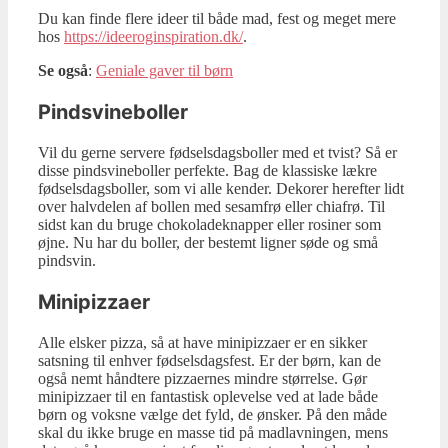
Du kan finde flere ideer til både mad, fest og meget mere
hos
https://ideeroginspiration.dk/
.
Se også
:
Geniale gaver til børn
Pindsvineboller
Vil du gerne servere fødselsdagsboller med et tvist? Så er
disse pindsvineboller perfekte. Bag de klassiske lækre
fødselsdagsboller, som vi alle kender. Dekorer herefter lidt
over halvdelen af bollen med sesamfrø eller chiafrø. Til
sidst kan du bruge chokoladeknapper eller rosiner som
øjne. Nu har du boller, der bestemt ligner søde og små
pindsvin.
Minipizzaer
Alle elsker pizza, så at have minipizzaer er en sikker
satsning til enhver fødselsdagsfest. Er der børn, kan de
også nemt håndtere pizzaernes mindre størrelse. Gør
minipizzaer til en fantastisk oplevelse ved at lade både
børn og voksne vælge det fyld, de ønsker. På den måde
skal du ikke bruge en masse tid på madlavningen, mens