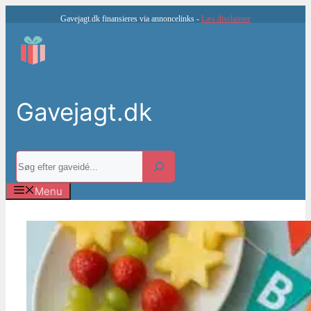
Hop
Gavejagt.dk finansieres via annoncelinks -
Læs disclaimer
til
indhold
Gavejagt.dk
Søg
Menu