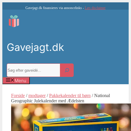
Hop
Gavejagt.dk finansieres via annoncelinks -
Læs disclaimer
til
indhold
Gavejagt.dk
Søg
Menu
Forside
/
modtager
/
Pakkekalender til børn
/ National
Geographic Julekalender med Ædelsten