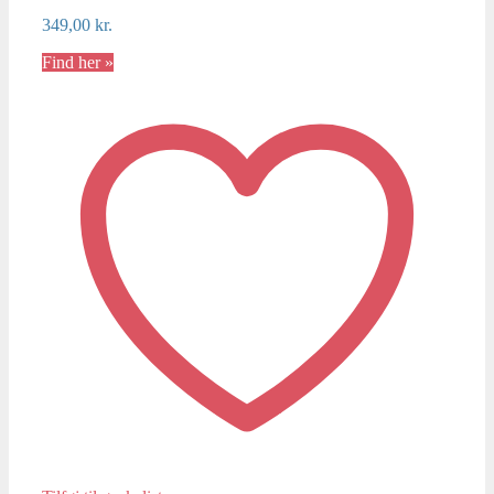
349,00
kr.
Find her »