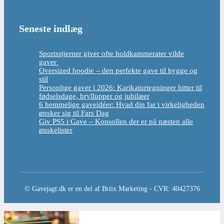
Seneste indlæg
Sportsstjerner giver ofte holdkammerater vilde
gaver
Oversized hoodie – den perfekte gave til hygge og
stil
Personlige gaver i 2026: Karikaturtegninger hitter til
fødselsdage, bryllupper og jubilæer
6 hemmelige gaveidéer: Hvad din far i virkeligheden
ønsker sig til Fars Dag
Giv PS5 i Gave – Konsollen der er på næsten alle
ønskelister
© Gavejagt.dk er en del af Briix Marketing - CVR: 40427376