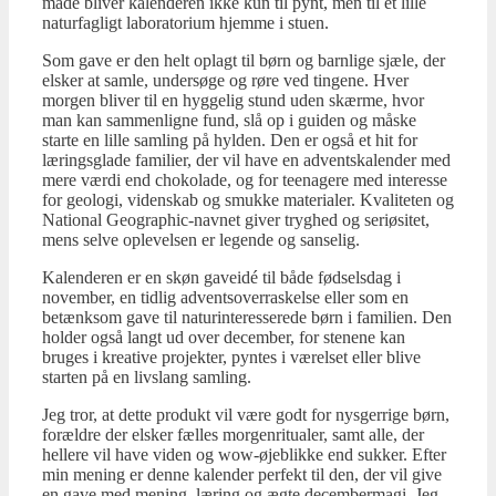
måde bliver kalenderen ikke kun til pynt, men til et lille
naturfagligt laboratorium hjemme i stuen.
Som gave er den helt oplagt til børn og barnlige sjæle, der
elsker at samle, undersøge og røre ved tingene. Hver
morgen bliver til en hyggelig stund uden skærme, hvor
man kan sammenligne fund, slå op i guiden og måske
starte en lille samling på hylden. Den er også et hit for
læringsglade familier, der vil have en adventskalender med
mere værdi end chokolade, og for teenagere med interesse
for geologi, videnskab og smukke materialer. Kvaliteten og
National Geographic-navnet giver tryghed og seriøsitet,
mens selve oplevelsen er legende og sanselig.
Kalenderen er en skøn gaveidé til både fødselsdag i
november, en tidlig adventsoverraskelse eller som en
betænksom gave til naturinteresserede børn i familien. Den
holder også langt ud over december, for stenene kan
bruges i kreative projekter, pyntes i værelset eller blive
starten på en livslang samling.
Jeg tror, at dette produkt vil være godt for nysgerrige børn,
forældre der elsker fælles morgenritualer, samt alle, der
hellere vil have viden og wow-øjeblikke end sukker. Efter
min mening er denne kalender perfekt til den, der vil give
en gave med mening, læring og ægte decembermagi. Jeg