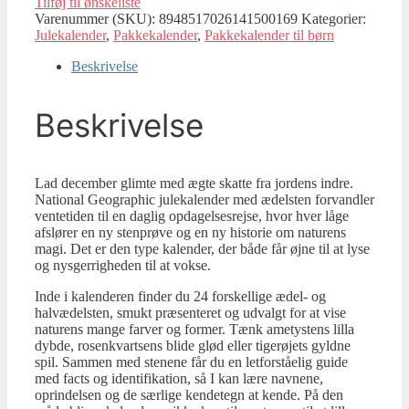
Tilføj til ønskeliste
Varenummer (SKU):
8948517026141500169
Kategorier:
Julekalender
,
Pakkekalender
,
Pakkekalender til børn
Beskrivelse
Beskrivelse
Lad december glimte med ægte skatte fra jordens indre.
National Geographic julekalender med ædelsten forvandler
ventetiden til en daglig opdagelsesrejse, hvor hver låge
afslører en ny stenprøve og en ny historie om naturens
magi. Det er den type kalender, der både får øjne til at lyse
og nysgerrigheden til at vokse.
Inde i kalenderen finder du 24 forskellige ædel- og
halvædelsten, smukt præsenteret og udvalgt for at vise
naturens mange farver og former. Tænk ametystens lilla
dybde, rosenkvartsens blide glød eller tigerøjets gyldne
spil. Sammen med stenene får du en letforståelig guide
med facts og identifikation, så I kan lære navnene,
oprindelsen og de særlige kendetegn at kende. På den