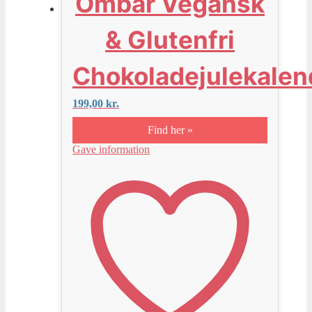
Ombar Vegansk
& Glutenfri
Chokoladejulekalen
199,00
kr.
Find her »
Gave information