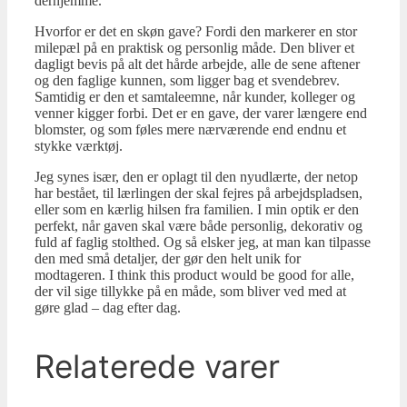
derhjemme.
Hvorfor er det en skøn gave? Fordi den markerer en stor
milepæl på en praktisk og personlig måde. Den bliver et
dagligt bevis på alt det hårde arbejde, alle de sene aftener
og den faglige kunnen, som ligger bag et svendebrev.
Samtidig er den et samtaleemne, når kunder, kolleger og
venner kigger forbi. Det er en gave, der varer længere end
blomster, og som føles mere nærværende end endnu et
stykke værktøj.
Jeg synes især, den er oplagt til den nyudlærte, der netop
har bestået, til lærlingen der skal fejres på arbejdspladsen,
eller som en kærlig hilsen fra familien. I min optik er den
perfekt, når gaven skal være både personlig, dekorativ og
fuld af faglig stolthed. Og så elsker jeg, at man kan tilpasse
den med små detaljer, der gør den helt unik for
modtageren. I think this product would be good for alle,
der vil sige tillykke på en måde, som bliver ved med at
gøre glad – dag efter dag.
Relaterede varer