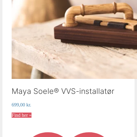
Maya Soele® VVS-installatør
699,00
kr.
Find her »