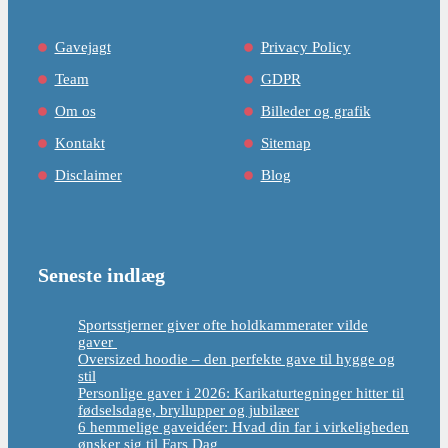
Gavejagt
Privacy Policy
Team
GDPR
Om os
Billeder og grafik
Kontakt
Sitemap
Disclaimer
Blog
Seneste indlæg
Sportsstjerner giver ofte holdkammerater vilde
gaver
Oversized hoodie – den perfekte gave til hygge og
stil
Personlige gaver i 2026: Karikaturtegninger hitter til
fødselsdage, bryllupper og jubilæer
6 hemmelige gaveidéer: Hvad din far i virkeligheden
ønsker sig til Fars Dag