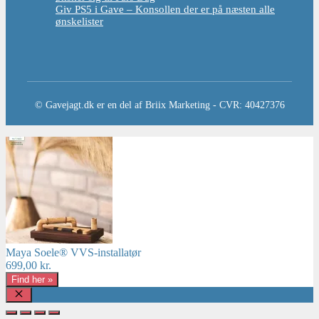
Giv PS5 i Gave – Konsollen der er på næsten alle
ønskelister
© Gavejagt.dk er en del af Briix Marketing - CVR: 40427376
Maya Soele® VVS-installatør
699,00
kr.
Find her »
Luk