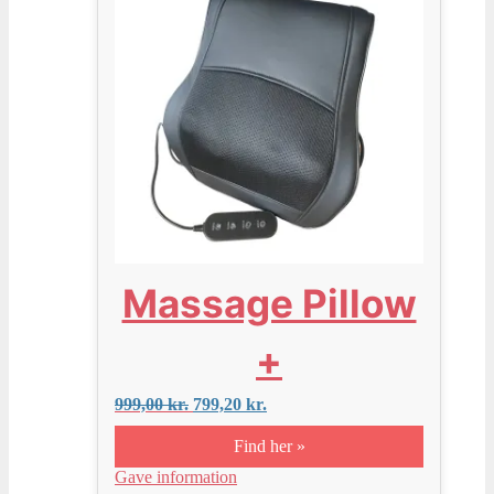
Massage Pillow
+
Den
Den
999,00
kr.
799,20
kr.
oprindelige
aktuelle
pris
pris
Find her »
var:
er:
Gave information
999,00 kr..
799,20 kr..