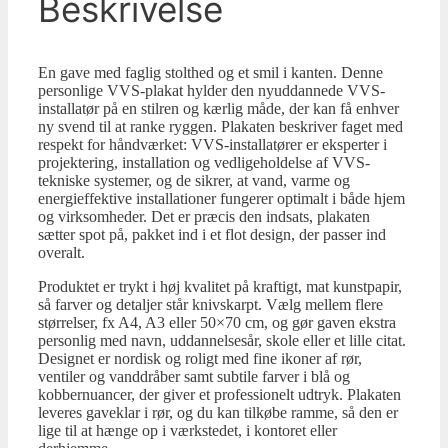
Beskrivelse
En gave med faglig stolthed og et smil i kanten. Denne
personlige VVS-plakat hylder den nyuddannede VVS-
installatør på en stilren og kærlig måde, der kan få enhver
ny svend til at ranke ryggen. Plakaten beskriver faget med
respekt for håndværket: VVS-installatører er eksperter i
projektering, installation og vedligeholdelse af VVS-
tekniske systemer, og de sikrer, at vand, varme og
energieffektive installationer fungerer optimalt i både hjem
og virksomheder. Det er præcis den indsats, plakaten
sætter spot på, pakket ind i et flot design, der passer ind
overalt.
Produktet er trykt i høj kvalitet på kraftigt, mat kunstpapir,
så farver og detaljer står knivskarpt. Vælg mellem flere
størrelser, fx A4, A3 eller 50×70 cm, og gør gaven ekstra
personlig med navn, uddannelsesår, skole eller et lille citat.
Designet er nordisk og roligt med fine ikoner af rør,
ventiler og vanddråber samt subtile farver i blå og
kobbernuancer, der giver et professionelt udtryk. Plakaten
leveres gaveklar i rør, og du kan tilkøbe ramme, så den er
lige til at hænge op i værkstedet, i kontoret eller