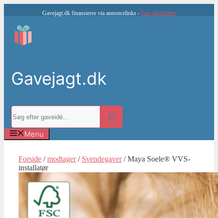
Hop
Gavejagt.dk finansieres via annoncelinks -
Læs disclaimer
til
indhold
Gavejagt.dk
Søg
Menu
Forside
/
modtager
/
Svendegaver
/ Maya Soele® VVS-
installatør