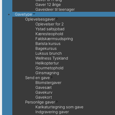
Gaver 12 årige
Gaveideer til teenager
Gavetype
Oplevelsesgaver
Oplevelser for 2
Ystad saltsjobad
Kæresteophold
Faldskærmsudspring
Barista kursus
Bagekursus
Luksus brunch
Wellness Tyskland
Helikoptertur
Gourmetophold
Ginsmagning
Send en gave
Blomstergaver
Gavesæt
Gavekurv
Gavekort
Personlige gaver
Karikaturtegning som gave
Indgravering gaver