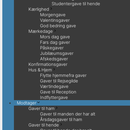
Studentergave til hende
Kærlighed
Morgengave
Valentinsgaver
God bedring gave
Mærkedage
Mors dag gave
Fars dag gaver
Påskegaver
Jubilæumsgaver
Afskedsgaver
Konfirmationsgaver
Hus & Hjem
Flytte hjemmefra gaver
Gaver til Rejsegilde
Værtindegave
Gave til Reception
Indflyttergave
Modtager
Gaver til ham
Gaver til manden der har alt
Årsdagsgaver til ham
Gaver til hende