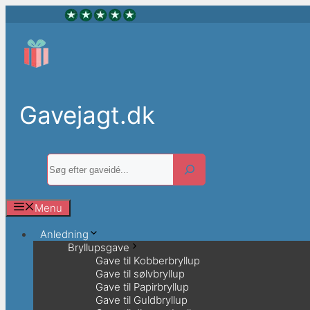
Hop
til
indhold
Gavejagt.dk
Søg
Menu
Anledning
Bryllupsgave
Gave til Kobberbryllup
Gave til sølvbryllup
Gave til Papirbryllup
Gave til Guldbryllup