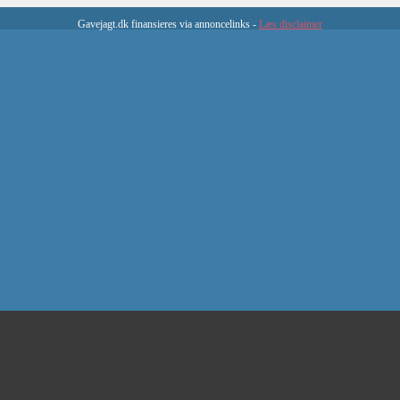
Gavejagt.dk finansieres via annoncelinks -
Læs disclaimer