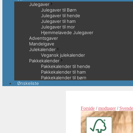
Julegaver
Julegaver til Børn
Julegaver til hende
Julegaver til ham
Julegaver til mor
Hjemmelavede Julegaver
Adventsgaver
Mandelgave
Julekalender
Vegansk julekalender
Pakkekalender
Pakkekalender til hende
Pakkekalender til ham
Pakkekalender til børn
Ønskeliste
Forside
/
modtager
/
Svende