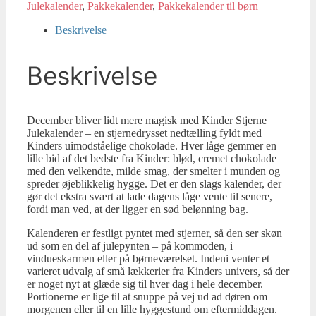
Julekalender
,
Pakkekalender
,
Pakkekalender til børn
Beskrivelse
Beskrivelse
December bliver lidt mere magisk med Kinder Stjerne
Julekalender – en stjernedrysset nedtælling fyldt med
Kinders uimodståelige chokolade. Hver låge gemmer en
lille bid af det bedste fra Kinder: blød, cremet chokolade
med den velkendte, milde smag, der smelter i munden og
spreder øjeblikkelig hygge. Det er den slags kalender, der
gør det ekstra svært at lade dagens låge vente til senere,
fordi man ved, at der ligger en sød belønning bag.
Kalenderen er festligt pyntet med stjerner, så den ser skøn
ud som en del af julepynten – på kommoden, i
vindueskarmen eller på børneværelset. Indeni venter et
varieret udvalg af små lækkerier fra Kinders univers, så der
er noget nyt at glæde sig til hver dag i hele december.
Portionerne er lige til at snuppe på vej ud ad døren om
morgenen eller til en lille hyggestund om eftermiddagen.