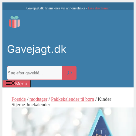
Hop
Gavejagt.dk finansieres via annoncelinks -
Læs disclaimer
til
indhold
Gavejagt.dk
Søg
Menu
Forside
/
modtager
/
Pakkekalender til børn
/ Kinder
Stjerne Julekalender