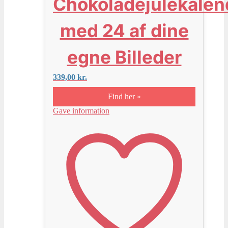
Chokoladejulekalen
med 24 af dine
egne Billeder
339,00
kr.
Find her »
Gave information