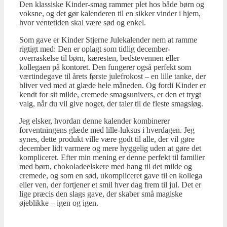
Den klassiske Kinder-smag rammer plet hos både børn og
voksne, og det gør kalenderen til en sikker vinder i hjem,
hvor ventetiden skal være sød og enkel.
Som gave er Kinder Stjerne Julekalender nem at ramme
rigtigt med: Den er oplagt som tidlig december-
overraskelse til børn, kæresten, bedstevennen eller
kollegaen på kontoret. Den fungerer også perfekt som
værtindegave til årets første julefrokost – en lille tanke, der
bliver ved med at glæde hele måneden. Og fordi Kinder er
kendt for sit milde, cremede smagsunivers, er den et trygt
valg, når du vil give noget, der taler til de fleste smagsløg.
Jeg elsker, hvordan denne kalender kombinerer
forventningens glæde med lille-luksus i hverdagen. Jeg
synes, dette produkt ville være godt til alle, der vil gøre
december lidt varmere og mere hyggelig uden at gøre det
kompliceret. Efter min mening er denne perfekt til familier
med børn, chokoladeelskere med hang til det milde og
cremede, og som en sød, ukompliceret gave til en kollega
eller ven, der fortjener et smil hver dag frem til jul. Det er
lige præcis den slags gave, der skaber små magiske
øjeblikke – igen og igen.