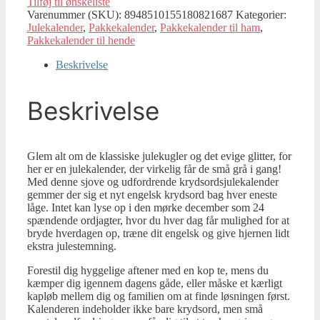
Tilføj til ønskeliste
Varenummer (SKU):
8948510155180821687
Kategorier:
Julekalender
,
Pakkekalender
,
Pakkekalender til ham
,
Pakkekalender til hende
Beskrivelse
Beskrivelse
Glem alt om de klassiske julekugler og det evige glitter, for
her er en julekalender, der virkelig får de små grå i gang!
Med denne sjove og udfordrende krydsordsjulekalender
gemmer der sig et nyt engelsk krydsord bag hver eneste
låge. Intet kan lyse op i den mørke december som 24
spændende ordjagter, hvor du hver dag får mulighed for at
bryde hverdagen op, træne dit engelsk og give hjernen lidt
ekstra julestemning.
Forestil dig hyggelige aftener med en kop te, mens du
kæmper dig igennem dagens gåde, eller måske et kærligt
kapløb mellem dig og familien om at finde løsningen først.
Kalenderen indeholder ikke bare krydsord, men små