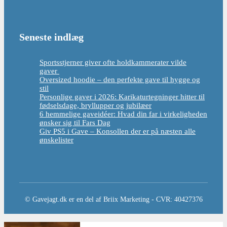
Seneste indlæg
Sportsstjerner giver ofte holdkammerater vilde
gaver
Oversized hoodie – den perfekte gave til hygge og
stil
Personlige gaver i 2026: Karikaturtegninger hitter til
fødselsdage, bryllupper og jubilæer
6 hemmelige gaveidéer: Hvad din far i virkeligheden
ønsker sig til Fars Dag
Giv PS5 i Gave – Konsollen der er på næsten alle
ønskelister
© Gavejagt.dk er en del af Briix Marketing - CVR: 40427376