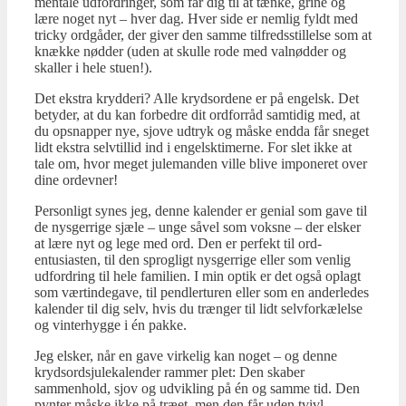
mentale udfordringer, som får dig til at tænke, grine og
lære noget nyt – hver dag. Hver side er nemlig fyldt med
tricky ordgåder, der giver den samme tilfredsstillelse som at
knække nødder (uden at skulle rode med valnødder og
skaller i hele stuen!).
Det ekstra krydderi? Alle krydsordene er på engelsk. Det
betyder, at du kan forbedre dit ordforråd samtidig med, at
du opsnapper nye, sjove udtryk og måske endda får sneget
lidt ekstra selvtillid ind i engelsktimerne. For slet ikke at
tale om, hvor meget julemanden ville blive imponeret over
dine ordevner!
Personligt synes jeg, denne kalender er genial som gave til
de nysgerrige sjæle – unge såvel som voksne – der elsker
at lære nyt og lege med ord. Den er perfekt til ord-
entusiasten, til den sprogligt nysgerrige eller som venlig
udfordring til hele familien. I min optik er det også oplagt
som værtindegave, til pendlerturen eller som en anderledes
kalender til dig selv, hvis du trænger til lidt selvforkælelse
og vinterhygge i én pakke.
Jeg elsker, når en gave virkelig kan noget – og denne
krydsordsjulekalender rammer plet: Den skaber
sammenhold, sjov og udvikling på én og samme tid. Den
pynter måske ikke på træet, men den får uden tvivl