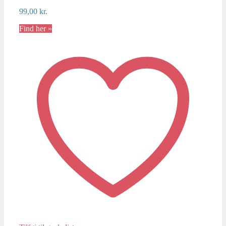
99,00
kr.
Find her »