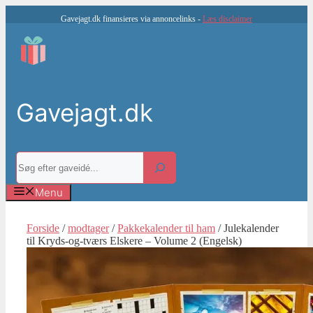
Hop
Gavejagt.dk finansieres via annoncelinks -
Læs disclaimer
til
indhold
Gavejagt.dk
Søg
Menu
Forside
/
modtager
/
Pakkekalender til ham
/ Julekalender
til Kryds-og-tværs Elskere – Volume 2 (Engelsk)