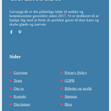
Gavejagt.dk er din pålidelige kilde til unikke og
betænksomme gaveidéer siden 2017. Vi er dedikeret til at
hjælpe dig med at finde de perfekte gaver til dine kære og
skabe glæde og nærvær.
Sider
Gavejagt
Privacy Policy
Team
GDPR
Om os
Billeder og grafik
Kontakt
Sitemap
Disclaimer
Blog